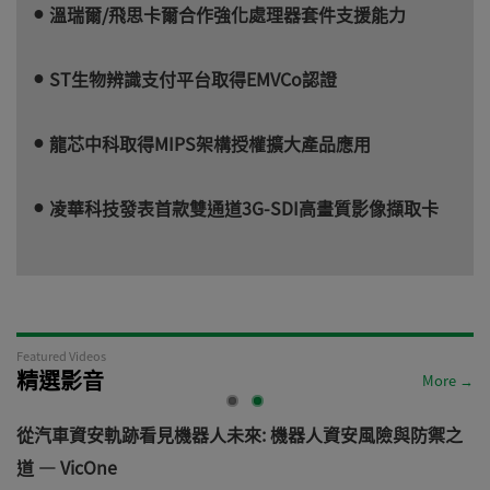
溫瑞爾/飛思卡爾合作強化處理器套件支援能力
ST生物辨識支付平台取得EMVCo認證
龍芯中科取得MIPS架構授權擴大產品應用
凌華科技發表首款雙通道3G-SDI高畫質影像擷取卡
Featured Videos
精選影音
More →
電
從汽車資安軌跡看見機器人未來: 機器人資安風險與防禦之
道 — VicOne