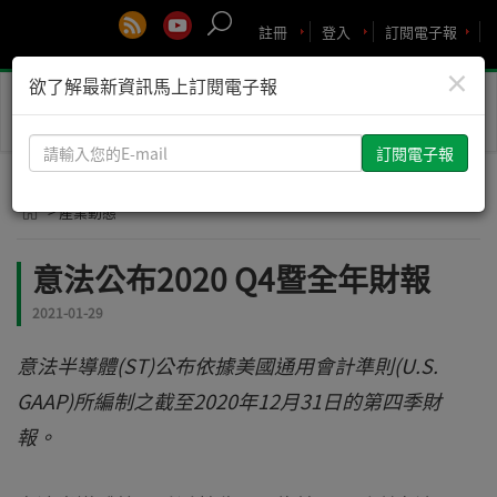
註冊
登入
訂閱電子報
×
欲了解最新資訊馬上訂閱電子報
Toggle
naviga
請
輸
入
> 產業動態
您
的
意法公布2020 Q4暨全年財報
E-
mail
2021-01-29
意法半導體(ST)公布依據美國通用會計準則(U.S.
GAAP)所編制之截至2020年12月31日的第四季財
報。