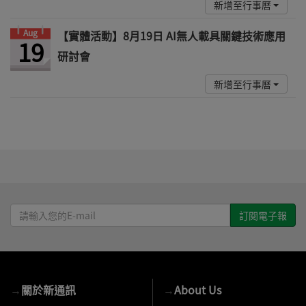
新增至行事曆
Aug
【實體活動】8月19日 AI無人載具關鍵技術應用
19
研討會
新增至行事曆
請
輸
入
您
的
→
關於新通訊
→
About Us
E-