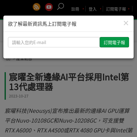
註冊
登入
訂閱電子報
×
欲了解最新資訊馬上訂閱電子報
Toggle
naviga
請
輸
入
> 產業動態
您
的
宸曜全新邊緣AI平台採用Intel第
E-
13代處理器
mail
2023-10-27
宸曜科技(Neousys)宣布推出最新的邊緣AI GPU運算
平台Nuvo-10108GC和Nuvo-10208GC，可支援雙
RTX A6000、RTX A4500或RTX 4080 GPU卡與Intel第