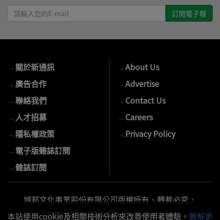
請
輸
入
您
的
→
關於新通訊
→
About Us
E-
mail
→
廣告合作
→
Advertise
→
聯絡我們
→
Contact Us
→
人才招募
→
Careers
→
隱私權政策
→
Privacy Policy
→
電子版雜誌訂閱
→
雜誌訂閱
城邦文化事業股份有限公司版權所有、轉載必究．
Copyright © 2026 Cite Publishing Ltd.
本站使用cookie及相關技術分析來改善使用者體驗。
瞭解更