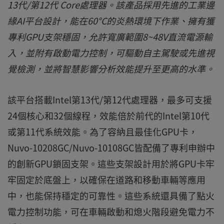
13代/第12代 Core處理器。該產品採用先進的工業邊
緣AI平台設計，能在60°C的炎熱環境下作業、擁有獲
專利GPU支架穩固，允許寬廣範圍8~48V直流電源輸
入，並附有啟動電力控制，可驅動自主駕駛或先進視
覺檢測，並將智慧影響分析效能提升至更高的水準。
該平台搭載Intel第13代/第12代處理器，最多可支援
24個核心和32個線程，效能倍於前代的Intel第10代
或第11代系統效能。為了容納且最佳化GPU卡，
Nuvo-10208GC/Nuvo-10108GC皆配備了專利申辦中
的創新GPU鎖固支架。這些支架設計用於將GPU卡牢
牢固定於底盤上，以確保在道路和移動車輛等應用
中，也能保持穩定的可靠性。這些系統還具備了點火
電力控制功能，可在車輛啟動和熄火階段避免電力不