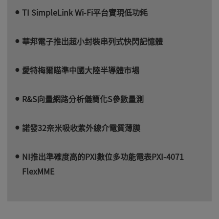
TI SimpleLink Wi-Fi平台實現低功耗
華邦電子推出超小封裝串列式快閃記憶體
愛特梅爾瞄準中國大陸半導體市場
R&S向量網路分析儀簡化S參數量測
諾發32奈米吸收紫外線介電質薄膜
NI推出準確度高的PXI數位多功能電表PXI-4071
FlexMME