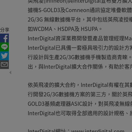
英飛凌(Infineon)與InterDigital宣
據機S-GOLD3及Comneon通訊協定堆疊軟體，授權
2G/3G 無線數據機平台，其中包括英飛凌授權的
如WCDMA、HSDPA及 HSUPA。
分享
InterDigital資深業務開發暨產品管理經理
InterDigital已具備一套極具吸引力
行設計與生產2G/3G數據機手機製造商青睞。英
出，與InterDigital擴大合作關係，
依英飛凌的擴大合約，InterDigital
行開發2G/3G數據機方案的第三方，關於英飛凌
GOLD3基頻處理器ASIC設計，對英飛凌
InterDigital也可取得全部適用的設計
InterDigital網址：www.interdigital.com