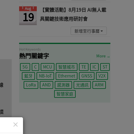
Aug
【實體活動】8月19日 AI無人載
19
具關鍵技術應用研討會
新增至行事曆
Hot Keywords
熱門關鍵字
More →
5G
C
MCU
智慧城市
TE
IC
ST
藍牙
NB-IoT
Ethernet
GNSS
V2X
線
LoRa
AND
感測器
光通訊
ARM
智慧家庭
提
×