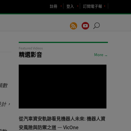
註冊
登入
訂閱電子報
Featured Videos
精選影音
More →
頻數
設計，
從汽車資安軌跡看見機器人未來: 機器人資
安風險與防禦之道 — VicOne