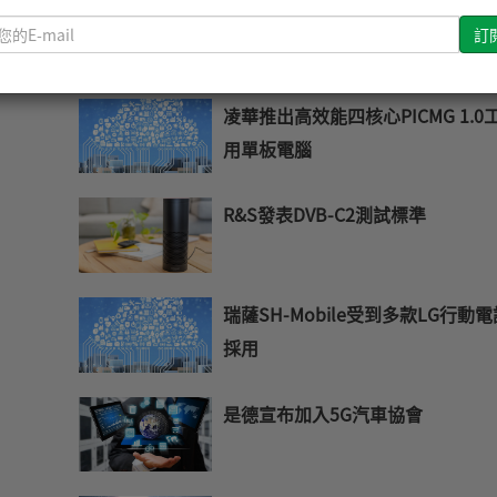
Wolfson推出AudioPlus全新產品
請
輸
入
您
凌華推出高效能四核心PICMG 1.0
的
用單板電腦
E-
mail
R&S發表DVB-C2測試標準
瑞薩SH-Mobile受到多款LG行動
採用
是德宣布加入5G汽車協會