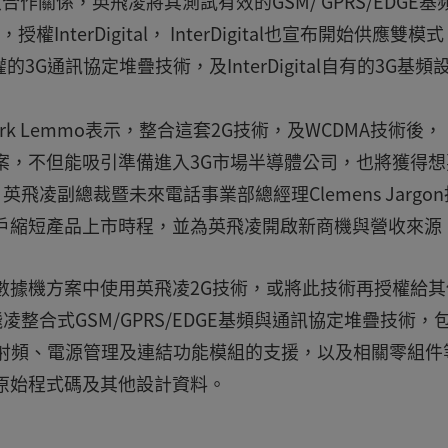
布雙方擴大合作關係，英飛凌將其測試有效的GSM/ GPRS/EDGE基
InterDigital， InterDigital也宣布開始供應雙模式
3G通訊協定堆疊技術，及InterDigital自有的3G基頻
Mark Lemmo表示，整合這套2G技術，及WCDMA技術後，
的設計方案，不但能吸引準備進入3G市場半導體公司，也將獲得
飛凌副總裁暨未來電話事業部總經理Clemens Jargon
有助於客戶縮短產品上市時程，並為英飛凌開啟新商機與營收來
有權在其數據機方案中使用英飛凌2G技術，或將此技術再授權給
整合式GSM/GPRS/EDGE基頻與通訊協定堆疊技術，包
無線射頻、電源管理及連結功能模組的支援，以及相關零組件
規格、原始程式碼及其他設計資料。