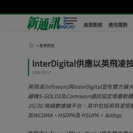
產業動態
應用趨勢
> 產業動態
InterDigital供應以
2006-10-17
英飛凌(Infineon)與InterDigital宣
據機S-GOLD3及Comneon通訊協定堆疊軟體，授權
2G/3G 無線數據機平台，其中包括英飛凌授權的
如WCDMA、HSDPA及 HSUPA。 &nbsp;