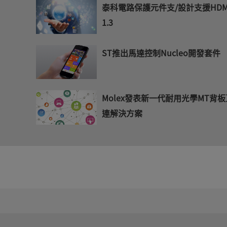
泰科電路保護元件支/設計支援HDM
1.3
ST推出馬達控制Nucleo開發套件
Molex發表新一代耐用光學MT背板
連解決方案