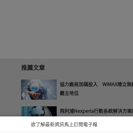
推薦文章
協力廠商加碼投入 WiMAX確立無
霸主地位
飛利浦Nexperia行動系統解決方案
供3G服務
欲了解最新資訊馬上訂閱電子報