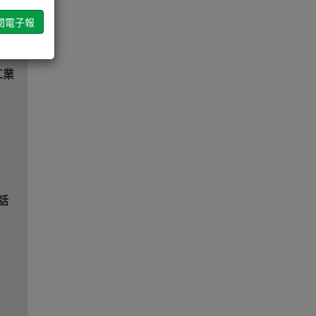
線
工業
電話