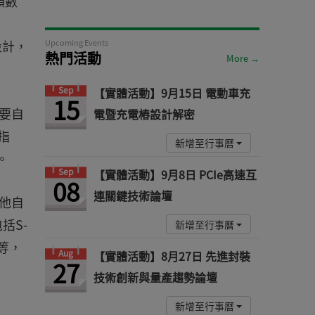
頻數
設計，
Upcoming Events
熱門活動
More →
Sep
【實體活動】9月15日 電動車充
15
想要自
電暨充電樁設計解密
指
新增至行事曆
源。
Sep
【實體活動】9月8日 PCIe高速互
08
連關鍵技術論壇
其他自
括S-
新增至行事曆
等，
Aug
【實體活動】8月27日 先進封裝
27
技術創新與量產趨勢論壇
新增至行事曆