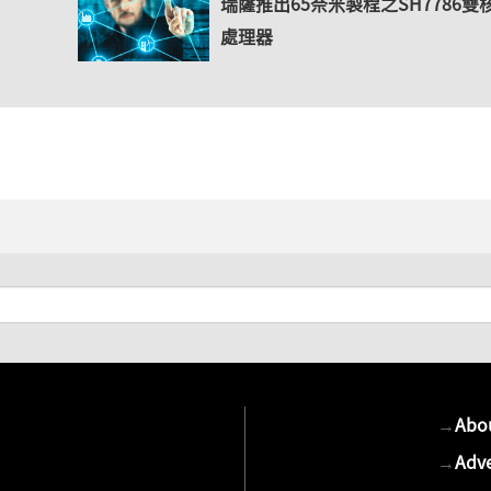
瑞薩推出65奈米製程之SH7786雙
處理器
→
Abo
→
Adve