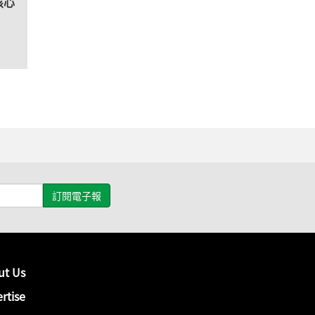
核心
ut Us
rtise