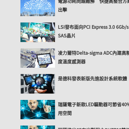
電源功耗問題難解 快捷高整合方
出擊
LSI發布面向PCI Express 3.0 6Gb/s
SAS晶片
凌力爾特Delta-sigma ADC內建
度溫度感測器
是德科發表新版先進設計系統軟體
瑞薩電子新款LED驅動器可節省40
用空間