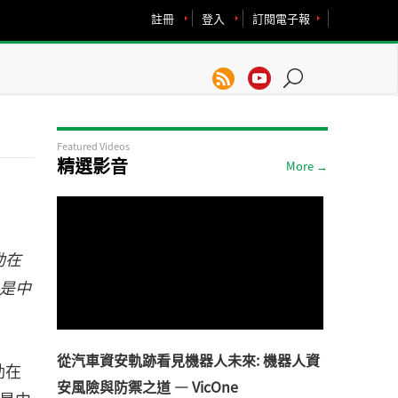
註冊
登入
訂閱電子報
Featured Videos
精選影音
More →
動在
巳是中
從汽車資安軌跡看見機器人未來: 機器人資
動在
安風險與防禦之道 — VicOne