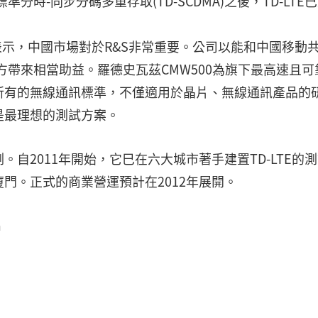
分時-同步分碼多重存取(TD-SCDMA)之後，TD-LTE
cher表示，中國市場對於R&S非常重要。公司以能和中國移動
雙方帶來相當助益。羅德史瓦茲CMW500為旗下最高速且可
所有的無線通訊標準，不僅適用於晶片、無線通訊產品的
是最理想的測試方案。
自2011年開始，它巳在六大城市著手建置TD-LTE的
門。正式的商業營運預計在2012年展開。
m