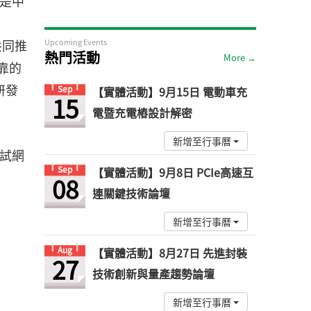
巳是中
共同推
Upcoming Events
熱門活動
More →
靠的
研發
Sep
【實體活動】9月15日 電動車充
15
電暨充電樁設計解密
新增至行事曆
測試網
Sep
【實體活動】9月8日 PCIe高速互
08
連關鍵技術論壇
新增至行事曆
Aug
【實體活動】8月27日 先進封裝
27
技術創新與量產趨勢論壇
新增至行事曆