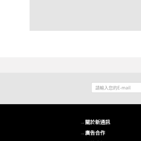
請
輸
入
您
的
→
關於新通訊
E-
mail
→
廣告合作