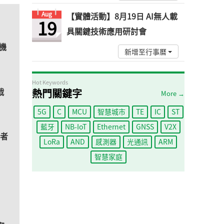
Aug
【實體活動】8月19日 AI無人載
19
具關鍵技術應用研討會
機
新增至行事曆
Hot Keywords
戰
熱門關鍵字
More →
5G
C
MCU
智慧城市
TE
IC
ST
藍牙
NB-IoT
Ethernet
GNSS
V2X
業者
LoRa
AND
感測器
光通訊
ARM
智慧家庭