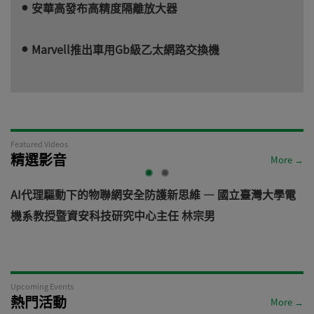
安華高發布高精度隔離放大器
Marvell推出車用Gb級乙太網路交換機
Featured Videos
精選影音
More →
AI代理驅動下的物聯網安全防護新思維 — 國立臺灣大學電
機系教授暨資安科技研究中心主任 林宗男
道
Upcoming Events
熱門活動
More →