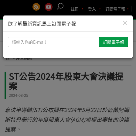
註冊
登入
訂閱電子報
×
欲了解最新資訊馬上訂閱電子報
Toggle
naviga
請
輸
入
> 產業動態
您
的
ST公告2024年股東大會決議提
E-
案
mail
2024-03-25
意法半導體(ST)公布擬在2024年5月22日於荷蘭阿姆
斯特丹舉行的年度股東大會(AGM)將提出審核的決議
提案。