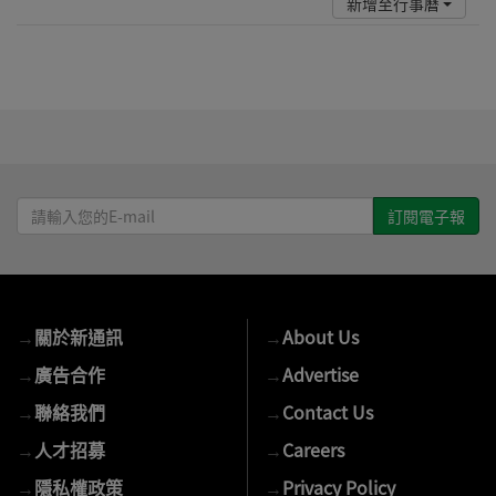
新增至行事曆
請
輸
入
您
的
→
關於新通訊
→
About Us
E-
mail
→
廣告合作
→
Advertise
→
聯絡我們
→
Contact Us
→
人才招募
→
Careers
→
隱私權政策
→
Privacy Policy