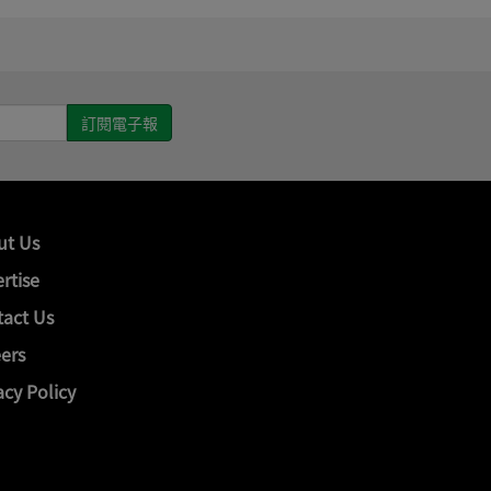
ut Us
rtise
act Us
ers
acy Policy