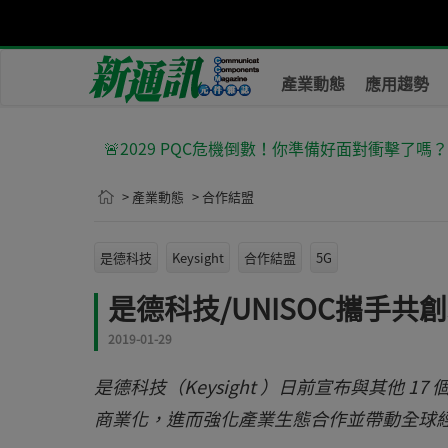
產業動態
應用趨勢
🚨2029 PQC危機倒數！你準備好面對衝擊了嗎
> 產業動態
> 合作結盟
是德科技
Keysight
合作結盟
5G
是德科技/UNISOC攜手共
2019-01-29
是德科技（Keysight ）日前宣布與其他 
商業化，進而強化產業生態合作並帶動全球