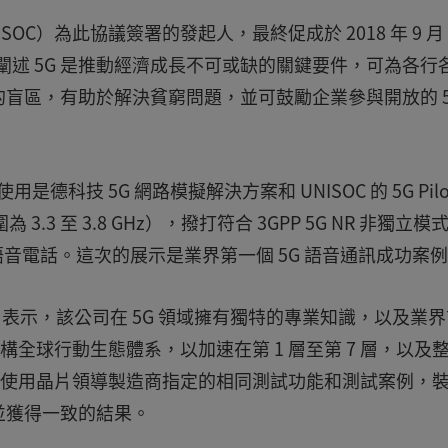
C）為此協議簽署的發起人，最終促成於 2018 年 9 月 
中闡述 5G 是推動經濟成長不可或缺的關鍵要件，可為各行
盲區，有助於解決貧窮問題，並可鼓勵企業參與開放的 5
是德科技 5G 網路模擬解決方案和 UNISOC 的 5G Pilot
.3 至 3.8 GHz），撥打符合 3GPP 5G NR 非獨立模
）行動語音電話。這次的展示是業界第一個 5G 語音通訊成功案
ng 表示，該公司在 5G 領域擁有獨特的專業知識，以及業
構全球行動生態體系，以加速在第 1 層至第 7 層，以及
藉由使用晶片領導製造商指定的相同測試功能和測試案例，
並獲得一致的結果。