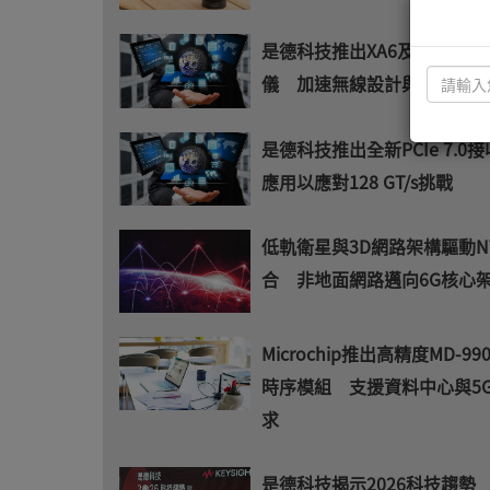
是德科技推出XA6及XA5射頻
儀 加速無線設計與驗證
是德科技推出全新PCIe 7.0
應用以應對128 GT/s挑戰
低軌衛星與3D網路架構驅動N
合 非地面網路邁向6G核心
Microchip推出高精度MD-990-
時序模組 支援資料中心與5
求
是德科技揭示2026科技趨勢 