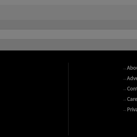
→
Abo
→
Adve
→
Cont
→
Care
→
Priv