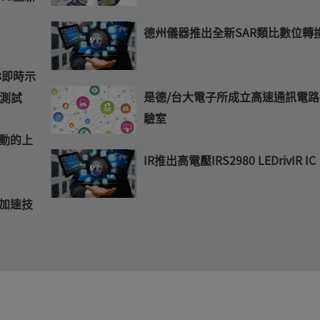
德州儀器推出全新SAR類比數位轉
R8即時示
是德/台大電子所成立高速通訊電
測試
驗室
驅動的上
IR推出高電壓IRS2980 LEDrivIR IC
I加速技