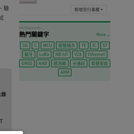
、驗
新增至行事曆
試
Hot Keywords
熱門關鍵字
More →
5G
C
MCU
智慧城市
TE
IC
ST
藍牙
LoRa
NB-IoT
V2X
Ethernet
GNSS
AND
感測器
光通訊
智慧家庭
ARM
大器
T