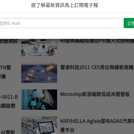
欲了解最新資訊馬上訂閱電子報
Maxim隔離式收發器系列有效簡化
訊號分析
請
計
輸
入
NI發表兩組低價位PXI嵌入式控制
接收器測試
您
的
E-
mail
雷凌科技2011 CES秀出無線新商機
TN整
架構
Microchip新添兩款低成本開發板
0011-B
G網路需
NXP/HELLA Aglaia發布ADAS汽車
覺平台
AI重新