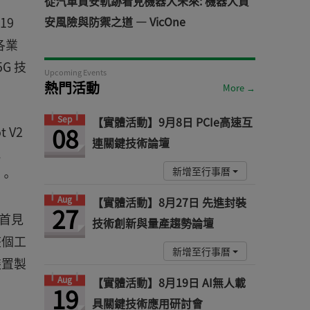
從汽車資安軌跡看見機器人未來: 機器人資
19
安風險與防禦之道 — VicOne
各業
G 技
Upcoming Events
熱門活動
More →
Sep
【實體活動】9月8日 PCIe高速互
08
 V2
連關鍵技術論壇
式
新增至行事曆
例。
Aug
【實體活動】8月27日 先進封裝
27
界首見
技術創新與量產趨勢論壇
整個工
新增至行事曆
裝置製
Aug
【實體活動】8月19日 AI無人載
19
具關鍵技術應用研討會