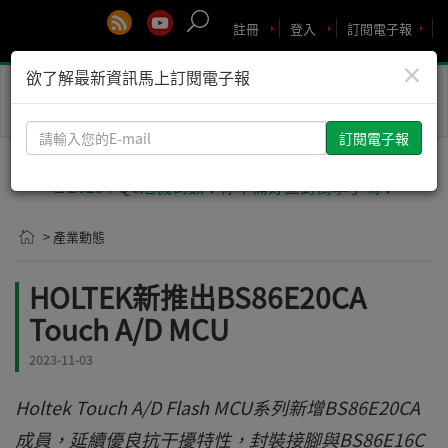
註冊
登入
訂閱電子報
×
欲了解最新資訊馬上訂閱電子報
Toggle
naviga
請
輸
入
🚨2029 PQC危機倒數！你準備好面對衝擊了嗎？
您
的
> 產業動態
E-
mail
HOLTEK新推出BS86E20CA
Touch A/D MCU
2023-11-03
Holtek Touch A/D Flash MCU系列新增BS86E20CA
成員，延續優良抗干擾特性，封裝接腳與BS86E16C