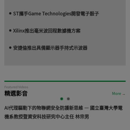
ST攜手Game Technologies開發電子骰子
Xilinx推出毫米波回程數據機方案
安捷倫推出具備顯示器手持式示波器
Featured Videos
精選影音
More →
AI代理驅動下的物聯網安全防護新思維 — 國立臺灣大學電
機系教授暨資安科技研究中心主任 林宗男
道