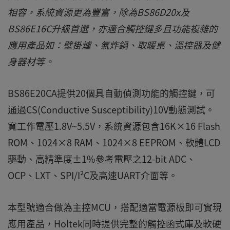
相容，系統資源更為豐富，除為BS86D20x及
BS86E16C升級首選，亦適合觸控鍵多且功能複雜的
應用產品如：壁掛爐、氣炸鍋、取暖桌、溫控器及健
身器材等。
BS86E20CA提供20個具自動偵測功能的觸控鍵，可
通過CS(Conductive Susceptibility)10V動態測試。
寬工作電壓1.8V~5.5V，系統資源包含16K×16 Flash
ROM、1024×8 RAM、1024×8 EEPROM、軟體LCD
驅動、高精準度±1%參考電壓之12-bit ADC、
OCP、LXT、SPI/I²C及高速UART介面等。
本型號適合做為主控MCU，搭配適當電源板即可實現
應用產品，Holtek同時提供完整的觸控函式庫及軟硬