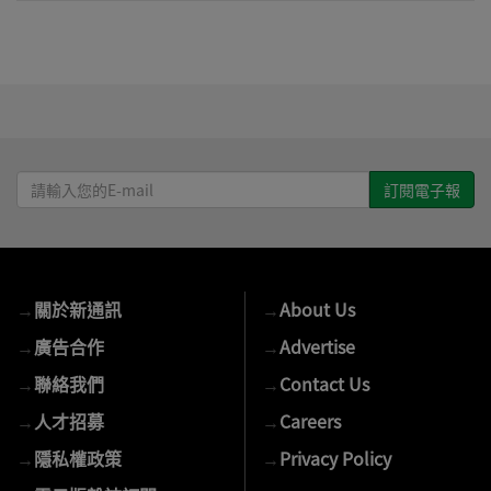
請
輸
入
您
的
→
關於新通訊
→
About Us
E-
mail
→
廣告合作
→
Advertise
→
聯絡我們
→
Contact Us
→
人才招募
→
Careers
→
隱私權政策
→
Privacy Policy