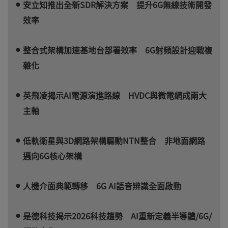
安立知推出全新SDR解決方案 提升6G無線技術開發
效率
整合式架構加速基地台部署效率 6G射頻設計迎戰複
雜化
英飛凌揭示AI電源演進路線 HVDC與微電網成兩大
主軸
低軌衛星與3D網路架構驅動NTN整合 非地面網路
邁向6G核心架構
人機介面典範轉移 6G AI語音辨識全面啟動
是德科技揭示2026科技趨勢 AI重新定義半導體/6G/