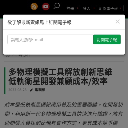
註冊
登入
訂閱電子報
×
欲了解最新資訊馬上訂閱電子報
Toggle
naviga
請
輸
入
> 市場分析
您
的
多物理模擬工具解放創新思維
E-
低軌衛星開發兼顧成本/效率
mail
2022-08-23
編輯部
成本是低軌衛星通訊應用普及的重要關鍵。在開發初
期，利用新一代多物理模擬工具快速進行驗證，將有
助開發人員找到比現有實作方式，更具成本競爭優