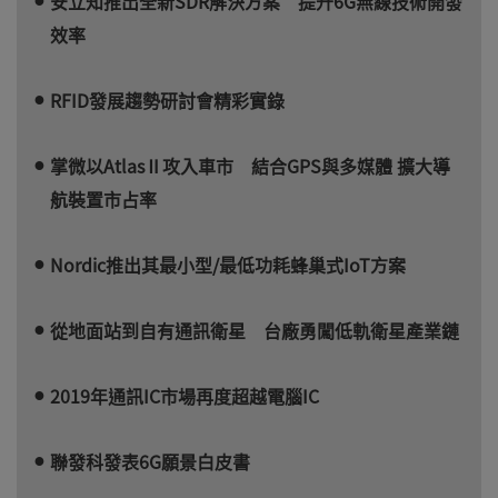
安立知推出全新SDR解決方案 提升6G無線技術開發
效率
RFID發展趨勢研討會精彩實錄
掌微以AtlasⅡ攻入車市 結合GPS與多媒體 擴大導
航裝置市占率
Nordic推出其最小型/最低功耗蜂巢式IoT方案
從地面站到自有通訊衛星 台廠勇闖低軌衛星產業鏈
2019年通訊IC市場再度超越電腦IC
聯發科發表6G願景白皮書