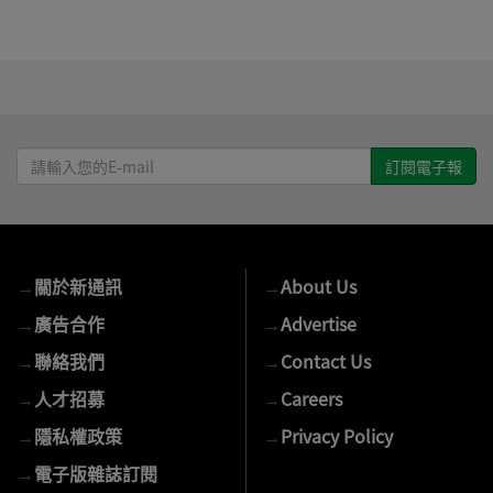
請
輸
入
您
的
→
關於新通訊
→
About Us
E-
mail
→
廣告合作
→
Advertise
→
聯絡我們
→
Contact Us
→
人才招募
→
Careers
→
隱私權政策
→
Privacy Policy
→
電子版雜誌訂閱