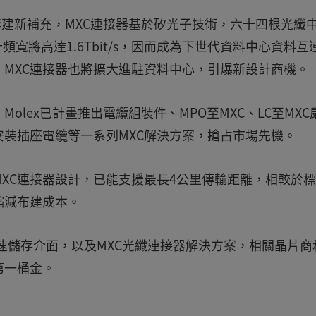
李建新補充，MXC連接器基於矽光子技術，六十四根光纖
計頻寬將高達1.6Tbit/s，因而成為下世代資料中心資料互
MXC連接器也將擴大進駐資料中心，引爆新設計商機。
olex已計畫推出電纜組裝件、MPO至MXC、LC至MXC
裝插座電纜等一系列MXC解決方案，搶占市場先機。
XC連接器設計，已能支援最長4公里傳輸距離，相較於
縮減布建成本。
S高速儲存介面，以及MXC光纖連接器解決方案，相關晶片商
第一桶金。