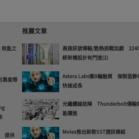
推薦文章
 效能之
高速訊號傳輸/散熱挑戰加劇 224
統架構設計有門道(2)
Astera Labs獲B輪融資 偕製造夥
高可靠度帶
快速成長
光纖纜線助陣 Thunderbolt傳輸
ng
能躍進
來
Molex推出新款SST通訊模組
 提供