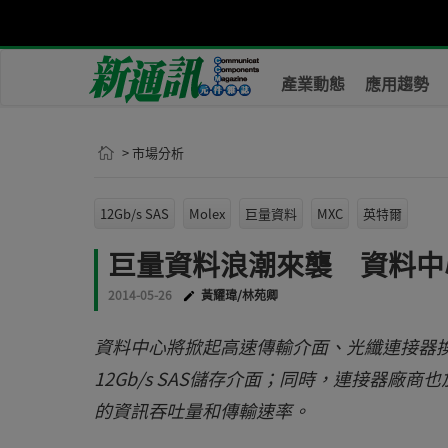
產業動態
應用趨勢
> 市場分析
12Gb/s SAS
Molex
巨量資料
MXC
英特爾
巨量資料浪潮來襲 資料中
2014-05-26
黃耀瑋/林苑卿
資料中心將掀起高速傳輸介面、光纖連接器
12Gb/s SAS儲存介面；同時，連接器廠
的資訊吞吐量和傳輸速率。