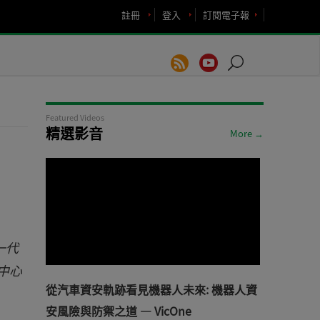
註冊
登入
訂閱電子報
Featured Videos
精選影音
More →
一代
中心
從汽車資安軌跡看見機器人未來: 機器人資
安風險與防禦之道 — VicOne