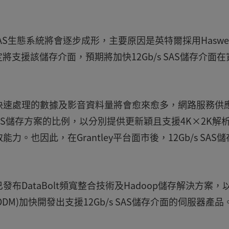
 SAS生態系統將會逐步成形，主要原因是英特爾採用Haswel
定將支援該儲存介面，預期將加快12Gb/s SAS儲存介面在
快速處理的數據及影音資料量將會愈來愈多，網路服務供
SAS儲存方案的比例，以分別提供更新穎且支援4K×2K解
也因此，在Grantley平台面市後，12Gb/s SAS儲
DataBolt頻寬整合技術及Hadoop儲存解決方案，
DM)加快開發出支援12Gb/s SAS儲存介面的伺服器產品