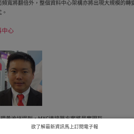
面頻寬將翻倍外，整個資料中心架構亦將出現大規模的轉
式。
料中心
銷經理黃渝詳提到，MXC連接器方案將是實現巨
欲了解最新資訊馬上訂閱電子報