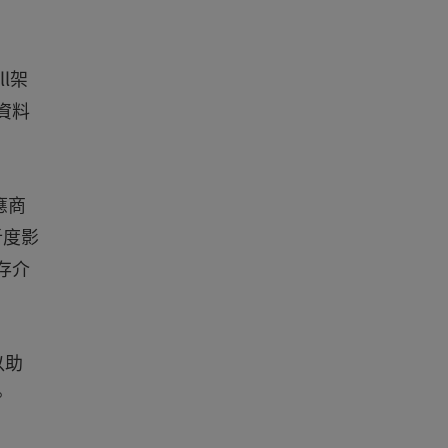
l架
資料
應商
析度影
存介
以助
。