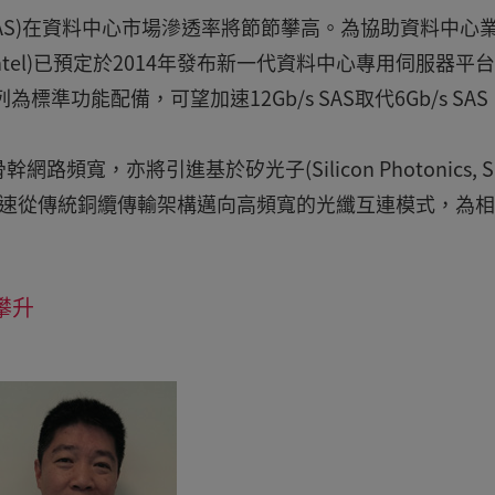
ed SCSI, SAS)在資料中心市場滲透率將節節攀高。為協助資料中心
Intel)已預定於2014年發布新一代資料中心專用伺服器平台-
面列為標準功能配備，可望加速12Gb/s SAS取代6Gb/s SA
，亦將引進基於矽光子(Silicon Photonics, Si
r)，加速從傳統銅纜傳輸架構邁向高頻寬的光纖互連模式，為
攀升