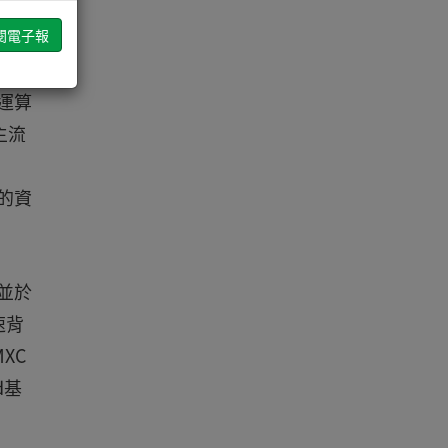
器的
式運算
主流
大的資
並於
速背
XC
d基