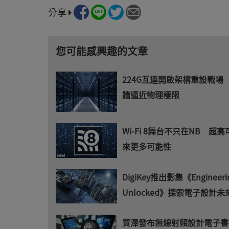
分享
您可能感興趣的文章
224G互連開啟架構重設戰場
牆逼近物理極限
Wi-Fi 8舞台不只在NB 超
來更多可能性
DigiKey推出影集《Engineeri
Unlocked》探索電子設計未
貿澤發布無線射頻設計電子書