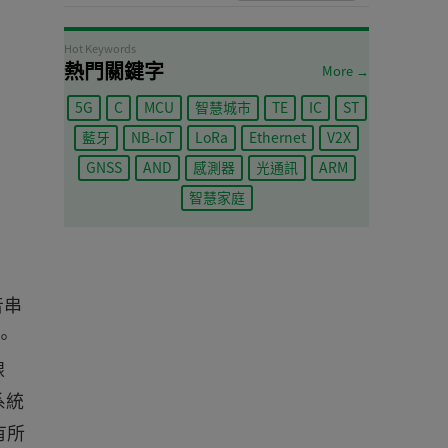
Hot Keywords
熱門關鍵字
More →
5G
C
MCU
智慧城市
TE
IC
ST
藍牙
NB-IoT
LoRa
Ethernet
V2X
GNSS
AND
感測器
光通訊
ARM
智慧家庭
音串
。
線
系統
有所