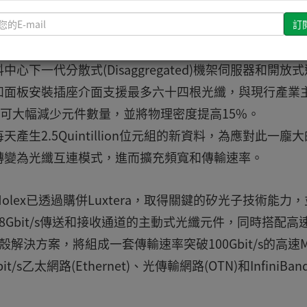
請
輸
，2014年資料中心高速傳輸介面最重要的轉變就是MXC連接
入
下一代分散式(Disaggregated)機架伺服器和開放
您
的
和面板安裝插座介面支援最多六十四根光纖，與現行產業
E-
n)介面相比，可大幅減少元件數量，並將物理密度提高15%。
mail
生2.5Quintillion位元組的新資料，為應對此一龐
轉變為光纖互連模式，進而擴充頻寬和傳輸速率。
ex已透過購併Luxtera，取得關鍵的矽光子技術能力，
Gbit/s傳送和接收通道的主動式光纖元件，同時搭配高
解決方案，將組成一套傳輸速率突破100Gbit/s的高速M
太網路(Ethernet)、光傳輸網路(OTN)和InfiniBan