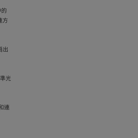
中的
連方
扇出
標準光
和連