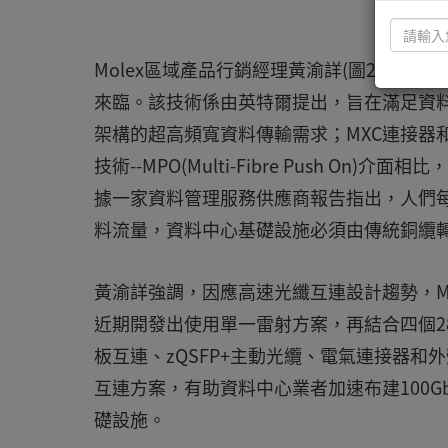
Molex區域產品行銷經理黃渝詳(圖2)表示
來臨。該技術係由英特爾提出，旨在滿足資料中心
架構的超高頻寬資料傳輸需求；MXC連接器
技術--MPO(Multi-Fibre Push O
據一家資料管理服務供應商報告指出，人們每天產
料流量，資料中心基礎設施必須由傳統銅纜
黃渝詳強調，因應高速光纖互連設計趨勢，Mol
近期開發出使用單一雷射方案，再結合四個28
板互連、zQSFP+主動光纜、電氣連接器和外殼
互連方案，有助資料中心業者加速布建100Gbit/s乙
礎設施。