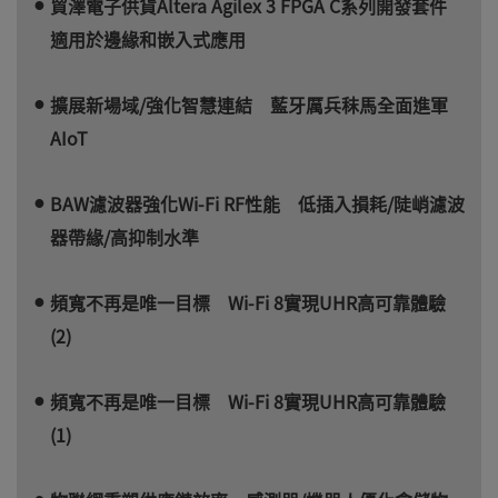
貿澤電子供貨Altera Agilex 3 FPGA C系列開發套件
適用於邊緣和嵌入式應用
擴展新場域/強化智慧連結 藍牙厲兵秣馬全面進軍
AIoT
BAW濾波器強化Wi-Fi RF性能 低插入損耗/陡峭濾波
器帶緣/高抑制水準
頻寬不再是唯一目標 Wi-Fi 8實現UHR高可靠體驗
(2)
頻寬不再是唯一目標 Wi-Fi 8實現UHR高可靠體驗
(1)