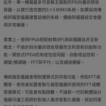
此外，單一機箱最多可安裝五個新的PXI向量訊號收
發器，以便打造完整的5×5 MIMO系統。如果採用傳
統的箱型儀器建置這樣的系統，纜線與儀器設定會變
得非常複雜。
事實上，使用FPGA搭配射頻(RF)測試儀器並非全新
概念，不過針對向量訊號收發器而言則是新的創新功
能。開放式FPGA的用途包括伺服、自動增益控制、
調變/解調變、FFT與平均，以及通道模擬。
傳統箱型儀器會限制運算式的存取功能，例如FFT或
觸發，使用者如要客製化箱型儀器所使用的FFT或觸
發運算式，可能會有點困難。不過新一代的軟體設計
儀器可讓工程師針對個人需求客製化儀器，就如同客