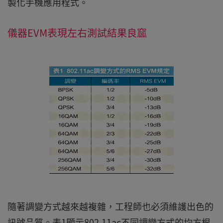
製化手機應用程式。
儀器EVM表現左右測試結果良窳
隨著調變方式越來越複雜，工程師也必須維護出色的
訊號品質。表1顯示802.11ac不同調變方式的均方根