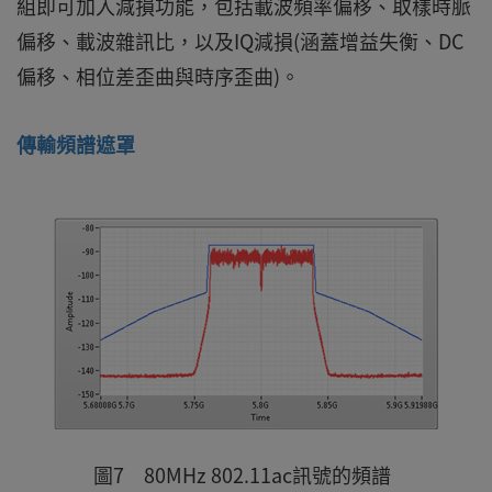
組即可加入減損功能，包括載波頻率偏移、取樣時脈
偏移、載波雜訊比，以及IQ減損(涵蓋增益失衡、DC
偏移、相位差歪曲與時序歪曲)。
傳輸頻譜遮罩
圖7 80MHz 802.11ac訊號的頻譜