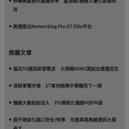
物聯網重塑供應鏈效率 感測器/機器人優化倉儲物
流
高通推出Networking Pro A7 Elite平台
推薦文章
滿足5G通訊研發需求 大規模MIMO測試台應運而生
深耕車電市場 ST車用娛樂半導體再下一城
儀器大廠紛紛加入 PXI模組化儀器叫好叫座
提升號誌化路口安全/效率 先進車路無線通訊大展
長才