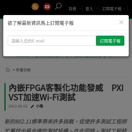
註冊
登入
訂閱電子報
×
欲了解最新資訊馬上訂閱電子報
Toggle
naviga
請
輸
入
🚨2029 PQC危機倒數！你準備好面對衝擊了嗎？
您
的
> 市場分析
E-
mail
內嵌FPGA客製化功能發威 PXI
VST加速Wi-Fi測試
2012-08-03
小樵
新的802.11標準帶來許多挑戰，促使許多測試工程師
忙著找出最合適的測試設備。在此同時，測試工程師