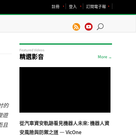
註冊
登入
訂閱電子報
Featured Videos
精選影音
More →
3吋的
變遊
從汽車資安軌跡看見機器人未來: 機器人資
而且
安風險與防禦之道 — VicOne