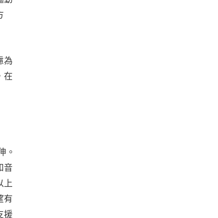
方
慮為
，在
伸。
和音
以上
望有
支援