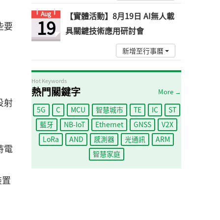
Aug
【實體活動】8月19日 AI無人載
19
些要
具關鍵技術應用研討會
新增至行事曆
Hot Keywords
熱門關鍵字
More →
投射
5G
C
MCU
智慧城市
TE
IC
ST
藍牙
NB-IoT
Ethernet
GNSS
V2X
LoRa
AND
感測器
光通訊
ARM
持電
智慧家庭
裝置