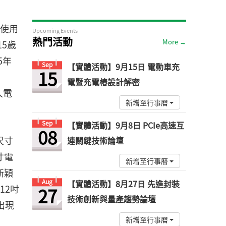
過使用
Upcoming Events
熱門活動
More →
5歲
5年
Sep
【實體活動】9月15日 電動車充
15
電暨充電樁設計解密
人電
新增至行事曆
Sep
【實體活動】9月8日 PCIe高速互
08
尺寸
連關鍵技術論壇
寸電
新增至行事曆
新穎
Aug
【實體活動】8月27日 先進封裝
12吋
27
技術創新與量產趨勢論壇
出現
新增至行事曆