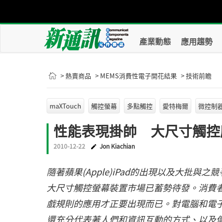
產業動態
應用趨勢
> 熱賣商品
> MEMS消費性電子開花結果
> 技術前瞻
maXTouch
觸控螢幕
多點觸控
愛特梅爾
微控制
性能表現掛帥 大尺寸觸控
2010-12-22
Jon Kiachian
隨著蘋果(Apple)iPad的出現以及大批與之競爭
大尺寸觸控螢幕裝置市場已蓄勢待發。消費
戲規則的應用才正要出現而已。對電腦和電
還充分代表著人們和資訊互動的方式、以及