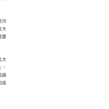
些功
在大
重要
此大
上，
點誤
和追