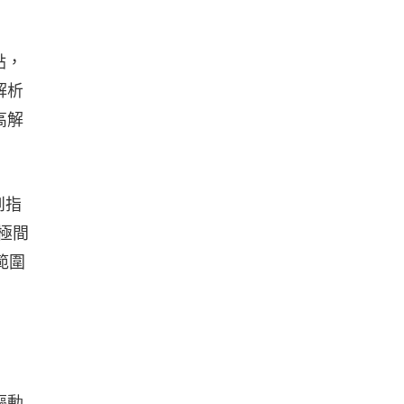
點，
解析
高解
到指
極間
範圍
驅動