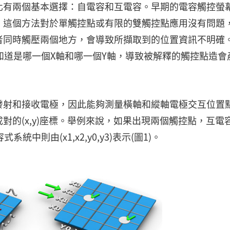
化有兩個基本選擇：自電容和互電容。早期的電容觸控螢
。這個方法對於單觸控點或有限的雙觸控點應用沒有問題
者同時觸壓兩個地方，會導致所擷取到的位置資訊不明確
知道是哪一個X軸和哪一個Y軸，導致被解釋的觸控點造會
發射和接收電極，因此能夠測量橫軸和縱軸電極交互位置
的(x,y)座標。舉例來說，如果出現兩個觸控點，互電
式系統中則由(x1,x2,y0,y3)表示(圖1)。