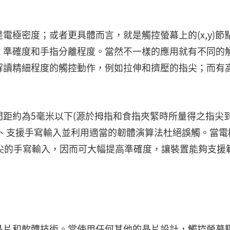
極密度；或者更具體而言，就是觸控螢幕上的(x,y)節
、準確度和手指分離程度。當然不一樣的應用就有不同的
解讀精細程度的觸控動作，例如拉伸和擠壓的指尖；而有
距約為5毫米以下(源於拇指和食指夾緊時所量得之指尖
作、支援手寫輸入並利用適當的韌體演算法杜絕誤觸。當電
尖的手寫輸入，因而可大幅提高準確度，讓裝置能夠支援
晶片和軟體技術。當使用任何其他的晶片設計，觸控螢幕