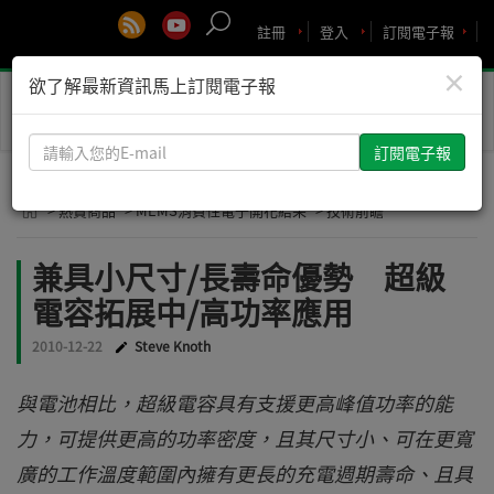
註冊
登入
訂閱電子報
×
欲了解最新資訊馬上訂閱電子報
Toggle
naviga
請
輸
入
> 熱賣商品
> MEMS消費性電子開花結果
> 技術前瞻
您
的
兼具小尺寸/長壽命優勢 超級
E-
電容拓展中/高功率應用
mail
2010-12-22
Steve Knoth
與電池相比，超級電容具有支援更高峰值功率的能
力，可提供更高的功率密度，且其尺寸小、可在更寬
廣的工作溫度範圍內擁有更長的充電週期壽命、且具