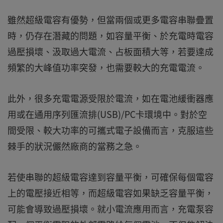
雖然超級電容有優勢，但當兩個或更多電容串聯疊置
時，仍存在潛藏的問題，如容量平衡、於充電時電容
過壓損壞、汲取過大電流、占板面積大等，若要達成
頻繁的大峰值功率突發，也需要較大的充電電流。
此外，很多充電電源受限於電流，如在電池緩衝器應
用或在通用序列匯流排(USB)/PC卡環境中。對於空
間受限、較大功率的可攜式電子設備而言，克服這些
棘手的狀況儼然廠商的當務之急。
若使串聯的超級電容達到容量平衡，可確保每個電容
上的電壓接近相等，而超級電容如果缺乏容量平衡，
可能會導致過壓損壞。就小電流應用而言，充電泵容