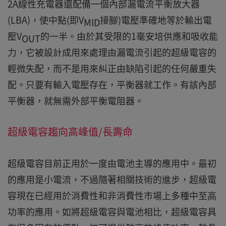
2A線性充電器還配備一個內部漏電流平衡放大器
(LBA)，使中點(即V
接腳)電壓準確地等於輸出電
MID
壓V
的一半。由於其受限的1毫安培供應和吸收能
OUT
力，它被設計成用來處理由漏電流引起的超級電容的
輕微失配，而不是用來糾正由缺陷引起的任何嚴重失
配。只要有輸入電壓存在，平衡器就工作。有該內部
平衡器，就無需外部平衡電阻器。
超級電容趨向高峰值/長壽命
超級電容目前正用於一度由電池主導的應用中。最初
的應用是小電流，不過隨著相關技術的進步，超級電
容現在已經用於消費性和非消費性市場上多種中至高
功率的應用。如將超級電容與電池相比，超級電容具