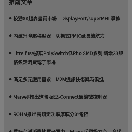
推薦文章
較勁8K超高畫質市場 DisplayPort/superMHL爭鋒
內建升降壓穩壓器 切換式PMIC延長續航力
Littelfuse擴展PolySwitch低Rho SMD系列 新增23規
格鎖定消費電子市場
滿足多元應用需求 M2M通訊技術與時俱進
Marvell推出進階版EZ-Connect無線微控制器
ROHM推出高額定功率厚膜分流電阻
看好台灣消費性電子實力 Waves斥資設立台北音頻