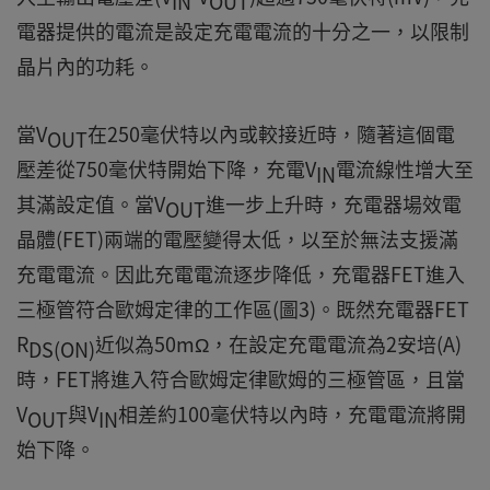
IN
OUT
電器提供的電流是設定充電電流的十分之一，以限制
晶片內的功耗。
當V
在250毫伏特以內或較接近時，隨著這個電
OUT
壓差從750毫伏特開始下降，充電V
電流線性增大至
IN
其滿設定值。當V
進一步上升時，充電器場效電
OUT
晶體(FET)兩端的電壓變得太低，以至於無法支援滿
充電電流。因此充電電流逐步降低，充電器FET進入
三極管符合歐姆定律的工作區(圖3)。既然充電器FET
R
近似為50mΩ，在設定充電電流為2安培(A)
DS(ON)
時，FET將進入符合歐姆定律歐姆的三極管區，且當
V
與V
相差約100毫伏特以內時，充電電流將開
OUT
IN
始下降。