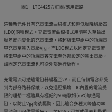
圖1 LTC4425方框圖/應用電路
這種新元件具有充電電流曲線模式和超低壓降穩壓器
(LDO)兩種模式。充電電流曲線模式用隨輸入至輸出
壓差反向變化的充電電流，將超級電容組中的頂端電
容充電至輸入電壓V
，而LDO模式以固定充電電流
IN
將電容組中的頂端電容充電至外部設定的輸出電壓，
該固定充電電流也可從外部進行編程。
充電電流可透過電阻器編程至2A，而且每個電容都受
到內部分路器保護，以免過壓損壞。IC內置的電流受
限的理想二極體具有極低的50毫歐姆(mΩ)導通電
阻，以防止V
向後驅動，因此適合多種大峰值功率
IN
電池和USB供電設備、工業PDA、可攜式儀表和監視