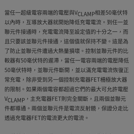
當任一超級電容兩端的電壓與V
相差50毫伏特
CLAMP
以內時，互導放大器就開始降低充電電流。到任一並
聯元件接通時，充電電流降至設定值的十分之一，而
且只要該並聯元件接通，這個值就保持不變。這是為
了防止並聯元件遭過大熱量損壞。控制並聯元件的比
較器有50毫伏特的遲滯，當任一電容兩端的電壓降低
50毫伏特時，並聯元件斷開，並以滿充電電流恢復正
常充電，除非受到另一個控制充電器FET柵極放大器
的限制。如果兩個電容都超過它們的最大可允許電壓
V
，主充電器FET則完全關斷，且兩個並聯元
CLAMP
件都導通。兩個並聯元件是電流反射鏡，保證分走比
透過充電器FET的電流更大的電流。