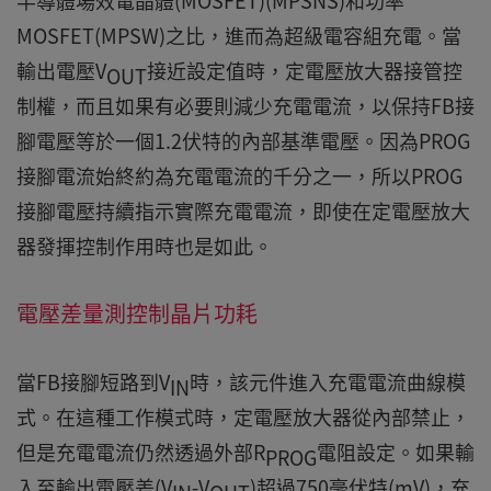
半導體場效電晶體(MOSFET)(MPSNS)和功率
MOSFET(MPSW)之比，進而為超級電容組充電。當
輸出電壓V
接近設定值時，定電壓放大器接管控
OUT
制權，而且如果有必要則減少充電電流，以保持FB接
腳電壓等於一個1.2伏特的內部基準電壓。因為PROG
接腳電流始終約為充電電流的千分之一，所以PROG
接腳電壓持續指示實際充電電流，即使在定電壓放大
器發揮控制作用時也是如此。
電壓差量測控制晶片功耗
當FB接腳短路到V
時，該元件進入充電電流曲線模
IN
式。在這種工作模式時，定電壓放大器從內部禁止，
但是充電電流仍然透過外部R
電阻設定。如果輸
PROG
入至輸出電壓差(V
-V
)超過750毫伏特(mV)，充