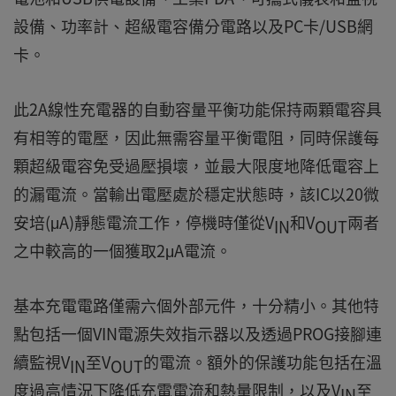
設備、功率計、超級電容備分電路以及PC卡/USB網
卡。
此2A線性充電器的自動容量平衡功能保持兩顆電容具
有相等的電壓，因此無需容量平衡電阻，同時保護每
顆超級電容免受過壓損壞，並最大限度地降低電容上
的漏電流。當輸出電壓處於穩定狀態時，該IC以20微
安培(μA)靜態電流工作，停機時僅從V
和V
兩者
IN
OUT
之中較高的一個獲取2μA電流。
基本充電電路僅需六個外部元件，十分精小。其他特
點包括一個VIN電源失效指示器以及透過PROG接腳連
續監視V
至V
的電流。額外的保護功能包括在溫
IN
OUT
度過高情況下降低充電電流和熱量限制，以及V
至
IN