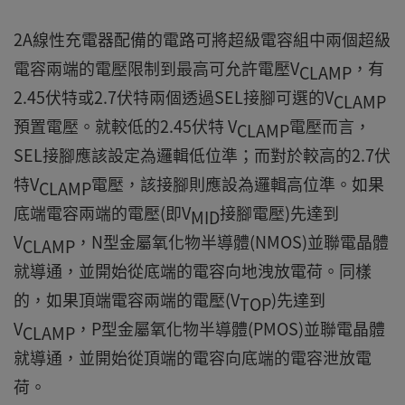
2A線性充電器配備的電路可將超級電容組中兩個超級
電容兩端的電壓限制到最高可允許電壓V
，有
CLAMP
2.45伏特或2.7伏特兩個透過SEL接腳可選的V
CLAMP
預置電壓。就較低的2.45伏特 V
電壓而言，
CLAMP
SEL接腳應該設定為邏輯低位準；而對於較高的2.7伏
特V
電壓，該接腳則應設為邏輯高位準。如果
CLAMP
底端電容兩端的電壓(即V
接腳電壓)先達到
MID
V
，N型金屬氧化物半導體(NMOS)並聯電晶體
CLAMP
就導通，並開始從底端的電容向地洩放電荷。同樣
的，如果頂端電容兩端的電壓(V
)先達到
TOP
V
，P型金屬氧化物半導體(PMOS)並聯電晶體
CLAMP
就導通，並開始從頂端的電容向底端的電容泄放電
荷。