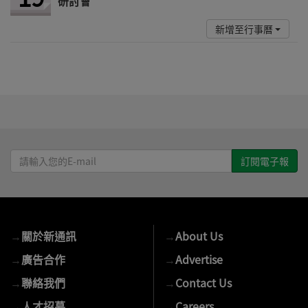
研討會
新增至行事曆
請
輸
入
您
的
→
關於新通訊
→
About Us
E-
mail
→
廣告合作
→
Advertise
→
聯絡我們
→
Contact Us
→
人才招募
→
Careers