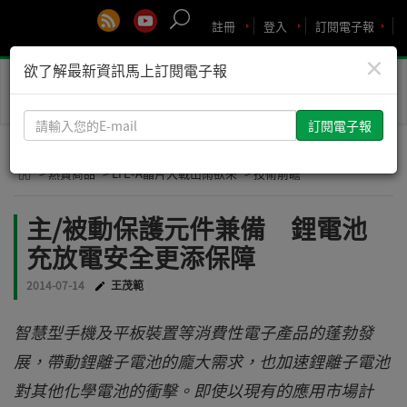
註冊
登入
訂閱電子報
×
欲了解最新資訊馬上訂閱電子報
Toggle
naviga
請
輸
入
> 熱賣商品
> LTE-A晶片大戰山雨欲來
> 技術前瞻
您
的
主/被動保護元件兼備 鋰電池
E-
充放電安全更添保障
mail
2014-07-14
王茂範
智慧型手機及平板裝置等消費性電子產品的蓬勃發
展，帶動鋰離子電池的龐大需求，也加速鋰離子電池
對其他化學電池的衝擊。即使以現有的應用市場計