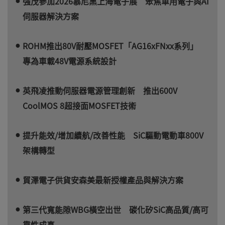
強茂參加2026慕尼黑上海電子展 聚焦車用電子與AI
伺服器解決方案
ROHM推出80V耐壓MOSFET「AG16xFNxx系列」
專為車載48V電源系統設計
英飛凌推動伺服器電源管理創新 推出600V
CoolMOS 8超接面MOSFET技術
提升能效/增加續航/改善性能 SiC驅動電動車800V
架構轉型
貿澤電子供貨安森美最新授權產品與解決方案
第三代寬能隙WBG橫空出世 碳化矽SiC高品質/高可
靠性成真