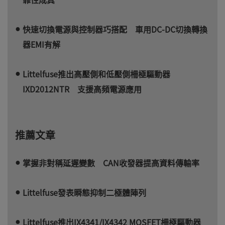
快速切換電源與控制器巧搭配 車用DC-DC切換轉換
器EMI有解
Littelfuse推出高壓側和低壓側柵極驅動器
IXD2012NTR 支援高頻電源應用
推薦文章
掌握非對稱延遲變數 CAN收發器提高資料傳輸率
Littelfuse發表瞬態抑制二極體陣列
Littelfuse推出IX4341/IX4342 MOSFET柵極驅動器