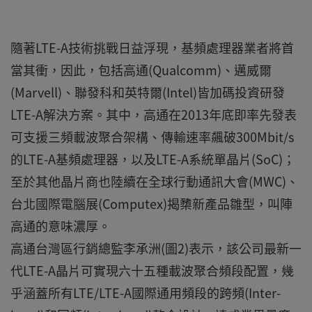
隨著LTE-A技術挑戰日益浮現，基頻處理器業者將首
當其衝，因此，包括高通(Qualcomm)、邁威爾
(Marvell)、聯發科和英特爾(Intel)皆加碼投資研發
LTE-A解決方案。其中，高通在2013年底即率先發表
可支援三頻載波聚合架構、傳輸速率飆破300Mbit/s
的LTE-A基頻處理器，以及LTE-A系統單晶片(SoC)；
至於其他晶片商也陸續在全球行動通訊大會(MWC)、
台北國際電腦展(Computex)揭櫫新產品雛型，叫陣
高通的意味濃厚。
高通台灣區行銷總監李承洲(圖2)表示，該公司最新一
代LTE-A晶片可實現六十五種載波聚合頻段配置，幾
乎涵蓋所有LTE/LTE-A國際通用頻段的跨頻(Inter-