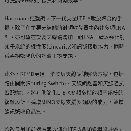
可提高96%的手機資料傳輸效率。
Hartmann更強調，下一代支援LTE-A載波聚合的手
機，除了在主要天線端的射頻收發器中內建多頻LNA
外，亦可望在次要天線端增加一組LNA，藉以強化射
頻子系統的線性度(Linearity)和訊號接收能力，同時
減輕相鄰頻段的諧波干擾問題。
此外，RFMD更進一步發展天線調諧解決方案，包括
路由開關(Routing Switch)、天線調諧器和天線阻抗
匹配機制，將有助簡化LTE-A多頻多模射頻子系統的
複雜設計，擴增MIMO天線支援多頻段的能力，並增
強訊號收發品質。
除改良射頻前端方案以迎合LTE-A多頻多模設計外，