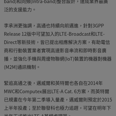
band)和同頻(Intra-band)整合設計，達成業界最廣
泛的支援能力。
李承洲更強調，高通也持續向前邁進，針對3GPP
Release 12版中可望加入的LTE-Broadcast和LTE-
Direct等新技術，皆已提出相應解決方案，有助電信
商和行動裝置業者實現高速影音串流和即時影音廣
播，並強化手機與周邊物聯網(IoT)裝置的機器對機器
(M2M)通訊機制。
緊追高通之後，邁威爾和英特爾也各自在2014年
MWC和Computex展出LTE-A Cat. 6方案，而英特爾
已規畫在今年第二季導入量產，邁威爾則預定於2015
上半年投產；至於聯發科也極力追趕，可望在明年下