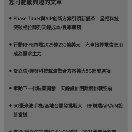
您可能感興趣的文章
Phase Tuner與AIP創新方案引領新變革 星相科技
突破相位陣列天線成本/良率瓶頸
行動RFFE市場2029達231億美元 汽車接棒電信應用
成為需求主力
愛立信/聯發科技載波聚合方案擴大5G部署選項
牽動下一代裝置開發 天線設計困難度挑戰空前
5G毫米波手機/基地台開發挑戰大 RF前端AiP/AiM設
計當道
高通/愛立信完成5G SA CA測試 2021年普及部署