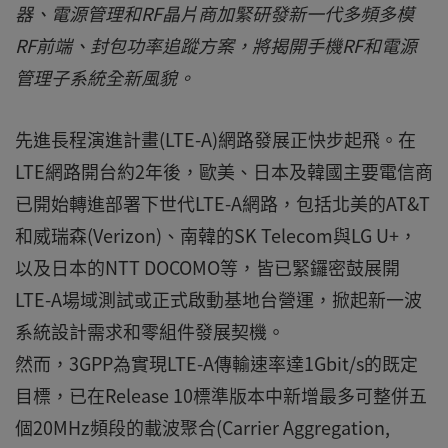
器、電源管理和RF晶片商加緊研發新一代多頻多模
RF前端、封包功率追蹤方案，將揭開手機RF和電源
管理子系統全新風貌。
先進長程演進計畫(LTE-A)網路發展正快步起飛。在
LTE網路開台約2年後，歐美、日本及韓國主要電信商
已開始轉進部署下世代LTE-A網路，包括北美的AT&T
和威瑞森(Verizon)、南韓的SK Telecom與LG U+，
以及日本的NTT DOCOMO等，皆已緊鑼密鼓展開
LTE-A場域測試或正式啟動基地台營運，掀起新一波
系統設計需求和零組件發展契機。
然而，3GPP為實現LTE-A傳輸速率達1Gbit/s的既定
目標，已在Release 10標準版本中新增最多可整併五
個20MHz頻段的載波聚合(Carrier Aggregation,