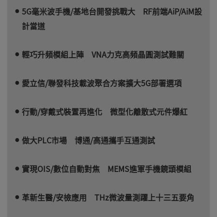
5G毫米波手機/基地台開發挑戰大 RF前端AiP/AiM設
計當道
輕巧升頻模組上陣 VNA力克高頻晶圓測試難關
愛立信/聯發科技載波聚合方案擴大5G部署選項
行動/穿戴式裝置再進化 微型化離散式元件爆紅
做大PLC市場 博通/高通攜手互通測試
實現OIS/數位自動對焦 MEMS進軍手機鏡頭模組
革新生醫/安檢應用 THz微波量測躍上十三五要角