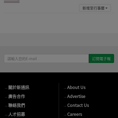
新增至行事曆
請
輸
入
您
的
→
關於新通訊
→
About Us
E-
mail
→
廣告合作
→
Advertise
→
聯絡我們
→
Contact Us
→
人才招募
→
Careers