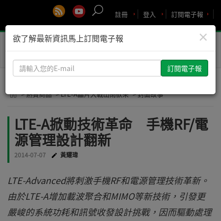
註冊
登入
訂閱電子報
×
欲了解最新資訊馬上訂閱電子報
Toggle
naviga
請
輸
入
> 熱賣商品
> LTE-A晶片大戰山雨欲來
> 封面故事
您
的
LTE-A掀動技術革命 手機RF/電
E-
源管理設計翻新
mail
2014-07-07
黃耀瑋
LTE-Advanced將刺激手機RF和電源管理技術革新。
由於LTE-A增加載波聚合和MIMO等新技術，引發更
嚴峻的系統功耗和訊號收發設計挑戰，因而驅動處理