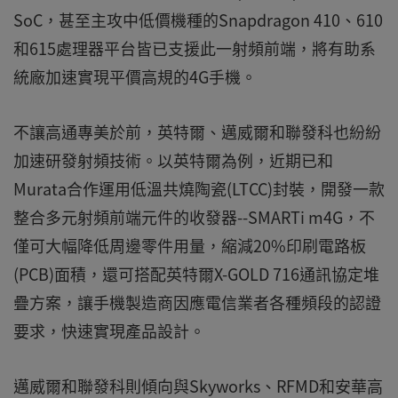
SoC，甚至主攻中低價機種的Snapdragon 410、610
和615處理器平台皆已支援此一射頻前端，將有助系
統廠加速實現平價高規的4G手機。
不讓高通專美於前，英特爾、邁威爾和聯發科也紛紛
加速研發射頻技術。以英特爾為例，近期已和
Murata合作運用低溫共燒陶瓷(LTCC)封裝，開發一款
整合多元射頻前端元件的收發器--SMARTi m4G，不
僅可大幅降低周邊零件用量，縮減20%印刷電路板
(PCB)面積，還可搭配英特爾X-GOLD 716通訊協定堆
疊方案，讓手機製造商因應電信業者各種頻段的認證
要求，快速實現產品設計。
邁威爾和聯發科則傾向與Skyworks、RFMD和安華高