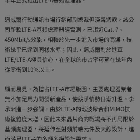
半年正式推出LTE-A基頻處理器。
邁威爾行動通訊市場行銷部副總裁但漢聲透露，該公
司新款LTE-A基頻處理器經實測，已趨近Cat. 7、
450Mbit/s效能，相較於先一步進入市場的高通，技
術幾乎已達到同樣水準；因此，邁威爾對於進軍
LTE/LTE-A極具信心，在全球的市占率可望在幾年內
從零衝到10%以上。
顯而易見，為搶占LTE-A市場版圖，主要處理器業者
無不加足馬力開發新產品，使競爭情勢日漸升溫。李
承洲進一步強調，由於LTE-A的載波聚合和MIMO技
術複雜度大增，因此未來晶片商的戰場將不再局限於
基頻處理器，將延伸至射頻前端元件及天線設計，進
而滿足LTE-A的多頻多模設計需求。