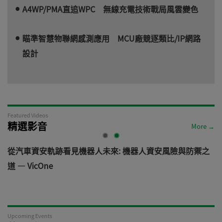
A4WP/PMA直追WPC 無線充電技術戰局風雲變色
瞄準智慧物聯網感測應用 MCU廠競逐類比/IP網路
設計
Featured Videos
精選影音
More →
電
從汽車資安軌跡看見機器人未來: 機器人資安風險與防禦之
道 — VicOne
Upcoming Events