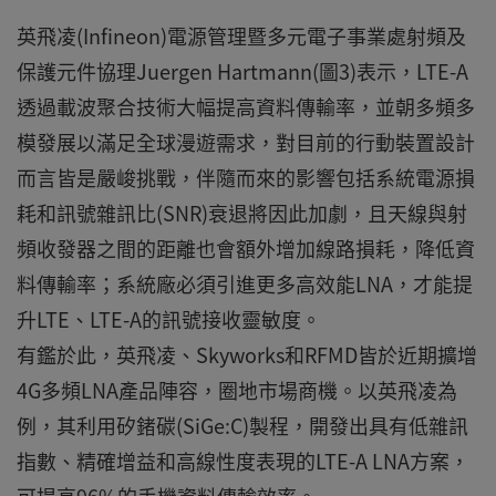
英飛凌(Infineon)電源管理暨多元電子事業處射頻及
保護元件協理Juergen Hartmann(圖3)表示，LTE-A
透過載波聚合技術大幅提高資料傳輸率，並朝多頻多
模發展以滿足全球漫遊需求，對目前的行動裝置設計
而言皆是嚴峻挑戰，伴隨而來的影響包括系統電源損
耗和訊號雜訊比(SNR)衰退將因此加劇，且天線與射
頻收發器之間的距離也會額外增加線路損耗，降低資
料傳輸率；系統廠必須引進更多高效能LNA，才能提
升LTE、LTE-A的訊號接收靈敏度。
有鑑於此，英飛凌、Skyworks和RFMD皆於近期擴增
4G多頻LNA產品陣容，圈地市場商機。以英飛凌為
例，其利用矽鍺碳(SiGe:C)製程，開發出具有低雜訊
指數、精確增益和高線性度表現的LTE-A LNA方案，