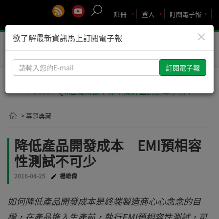
註冊
登入
訂閱電子報
×
欲了解最新資訊馬上訂閱電子報
Toggle
naviga
請
輸
入
🚨2029 PQC危機倒數！你準備好面對衝擊了嗎？
您
的
> 專題典藏
E-
mail
降低產品開發成本 EMI預相容
性測試不可少
2016-04-25
楊雄偉
如何降低產品開發成本是終端製造商心心念念的目
標，在產品進入生產前，執行EMI預相容性測試，可