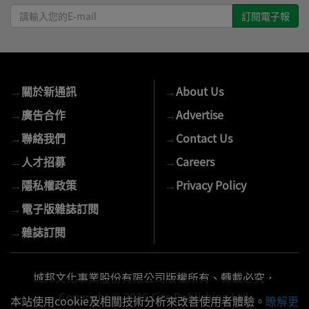
請
輸
入
您
的
→
關於新通訊
→
About Us
E-
mail
→
廣告合作
→
Advertise
→
聯絡我們
→
Contact Us
→
人才招募
→
Careers
→
隱私權政策
→
Privacy Policy
→
電子版雜誌訂閱
→
雜誌訂閱
城邦文化事業股份有限公司版權所有、轉載必究．
Copyright © 2026 Cite Publishing Ltd.
本站使用cookie及相關技術分析來改善使用者體驗。
瞭解更