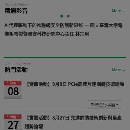
Featured Videos
精選影音
More →
AI代理驅動下的物聯網安全防護新思維 — 國立臺灣大學電
機系教授暨資安科技研究中心主任 林宗男
道
Upcoming Events
熱門活動
More →
Sep
【實體活動】9月8日 PCIe高速互連關鍵技術論壇
08
新增至行事曆
Aug
【實體活動】8月27日 先進封裝技術創新與量產
27
趨勢論壇