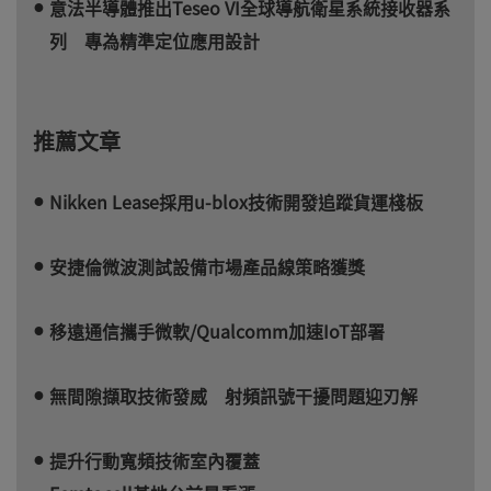
意法半導體推出Teseo VI全球導航衛星系統接收器系
列 專為精準定位應用設計
推薦文章
Nikken Lease採用u-blox技術開發追蹤貨運棧板
安捷倫微波測試設備市場產品線策略獲獎
移遠通信攜手微軟/Qualcomm加速IoT部署
無間隙擷取技術發威 射頻訊號干擾問題迎刃解
提升行動寬頻技術室內覆蓋