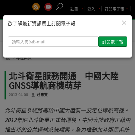
註冊
登入
訂閱電子報
×
欲了解最新資訊馬上訂閱電子報
Toggle
naviga
請
輸
入
> 專題典藏
您
的
北斗衛星服務開通 中國大陸
E-
GNSS導航商機萌芽
mail
2013-04-08
莊惠雯
北斗衛星系統將開啟中國大陸新一波定位導航商機。
2012年底北斗衛星正式營運後，中國大陸政府正藉由
推出新的公共運輸系統標案，全力推動北斗衛星系統