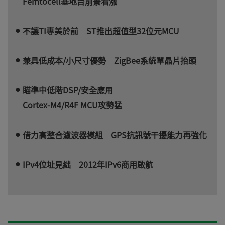
Femtocell基地台前景看漲
不讓TI專美於前 ST推出超值型32位元MCU
兼具低成本/小尺寸優勢 ZigBee系統單晶片抬頭
瞄準中低階DSP/安全應用
Cortex-M4/R4F MCU攻勢猛
借力高整合濾波器模組 GPS抗訊號干擾能力再強化
IPv4位址見絀 2012年IPv6商用啟航