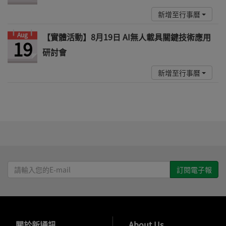
新增至行事曆
Aug
【實體活動】8月19日 AI無人載具關鍵技術應用
19
研討會
新增至行事曆
請
輸
入
您
的
→
關於新通訊
→
About Us