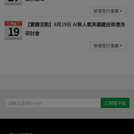
新增至行事曆
Aug
【實體活動】8月19日 AI無人載具關鍵技術應用
19
研討會
新增至行事曆
請
輸
入
您
的