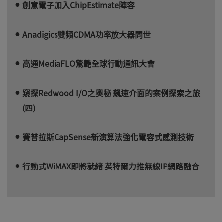
創意電子加入ChipEstimate陣容
Anadigics雙頻CDMA功率放大器問世
高通MediaFLO驚艷全球行動通訊大會
窺探Redwood I/O之奧秘 飆速介面的案例探索之旅
(四)
賽普拉斯CapSense新演算法強化電容式感測技術
行動式WiMAX即將就緒 英特爾力推無線IP網路融合