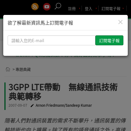
註冊
登入
訂閱電子報
×
欲了解最新資訊馬上訂閱電子報
Toggle
naviga
請
輸
入
🚨2029 PQC危機倒數！你準備好面對衝擊了嗎？
您
的
> 專題典藏
E-
mail
3GPP LTE帶動 無線通訊技術
典範轉移
2007-09-07
Arnon Friedmann/Sandeep Kumar
隨著人們對通訊裝置的需求不斷攀升，通訊裝置的傳
輸技術也向上擴展。除了既有的語音通話之外，高速