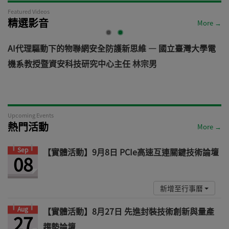
Featured Videos
精選影音
More →
電
從汽車資安軌跡看見機器人未來: 機器人資安風險與防禦之
道 — VicOne
Upcoming Events
熱門活動
More →
Sep
【實體活動】9月8日 PCIe高速互連關鍵技術論壇
08
新增至行事曆
Aug
【實體活動】8月27日 先進封裝技術創新與量產
27
趨勢論壇