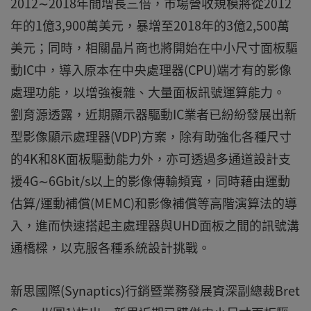
2012∼2018年間增長三倍，市場營收規模將從2012
年的1億3,900萬美元，暴增至2018年的3億2,500萬
美元；同時，相關晶片商也將開始在中小尺寸面板驅
動IC中，導入原本在中央處理器(CPU)端才有的影像
處理功能，以增強複雜、大量面板訊號運算能力。
劉育源透露，近期顯示器驅動IC業者已紛紛發展出新
型影像顯示處理器(VDP)方案，除有助強化各種尺寸
的4K和8K面板驅動能力外，亦可透過多通道設計支
援4G∼6Gbit/s以上的影像傳輸頻寬，同時藉由運動
估算/運動補償(MEMC)和影像補償等高階演算法的導
入，進而快速搭起主處理器與UHD面板之間的訊號溝
通橋樑，以克服各種系統設計挑戰。
新思國際(Synaptics)行銷暨業務發展資深副總裁Bret