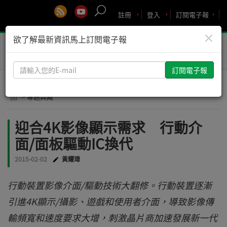
註冊
登入
訂閱電子報
×
欲了解最新資訊馬上訂閱電子報
Toggle
naviga
請
輸
入
> 專題典藏
您
的
迎合4K影像顯示需求 行動介
E-
面/面板驅動IC換代
mail
2015-02-02
黃耀瑋
行動裝置影像介面/驅動技術大翻修。行動裝置逐漸
引進4K顯示/攝影、遊戲和使用者介面，導致影像傳
輸頻寬和速度要求大增，刺激晶片商加速發展新一代