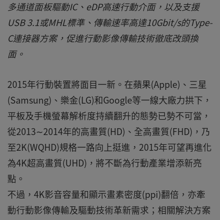
多通道面板驅動IC、eDP高速行動介面，以及支援
USB 3.1或MHL標準、傳輸速率高達10Gbit/s的Type-
C連接器方案，促進行動影像傳輸技術徹底改頭換
面。
2015年行動裝置將面目一新。在蘋果(Apple)、三星
(Samsung)、樂金(LG)和Google等一線大廠力拱下，
平板及手機螢幕解析度持續翻升的態勢已勢不可當，
從2013∼2014年的高畫質(HD)、全高畫質(FHD)，乃
至2K(WQHD)規格一路向上挺進，2015年可望再進化
為4K超高畫質(UHD)，將不斷為行動產業增添新亮
點。
不過，4K影音容量和顯示畫素密度(ppi)翻倍，亦牽
動行動影像傳輸及驅動技術革新需求；相關解決方案