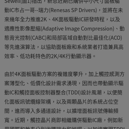
Sewell(圖1)指出，新思近期已購併中小尺寸面板驅
動IC市占一哥--瑞力(Renesas SP Drivers)，並將在未
來幾年全力推進2K、4K面板驅動IC研發時程，以及
適應性影像壓縮(Adaptive Image Compression)、動
態背光控制(CABC)和局部區域自動對比最佳化(ACO)
等先進演算法，以協助面板廠和系統業者打造兼具高
效率、低功耗特色的2K/4K行動顯示器。
由於4K面板驅動方案的複雜度攀升，加上觸控感測方
案薄型化、低價化設計需求湧現，因而也帶動顯示驅
動IC和觸控面板控制器整合(TDDI)設計風潮，以便簡
化面板訊號纜線架構，以及兩顆晶片的系統占位空
間，進而導入多通道設計，以擴增面板訊號傳輸頻
寬。近期，觸控晶片商即相繼購併驅動IC廠，例如新