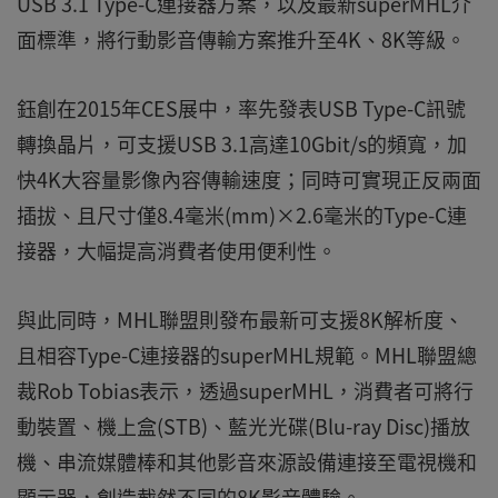
USB 3.1 Type-C連接器方案，以及最新superMHL介
面標準，將行動影音傳輸方案推升至4K、8K等級。
鈺創在2015年CES展中，率先發表USB Type-C訊號
轉換晶片，可支援USB 3.1高達10Gbit/s的頻寬，加
快4K大容量影像內容傳輸速度；同時可實現正反兩面
插拔、且尺寸僅8.4毫米(mm)×2.6毫米的Type-C連
接器，大幅提高消費者使用便利性。
與此同時，MHL聯盟則發布最新可支援8K解析度、
且相容Type-C連接器的superMHL規範。MHL聯盟總
裁Rob Tobias表示，透過superMHL，消費者可將行
動裝置、機上盒(STB)、藍光光碟(Blu-ray Disc)播放
機、串流媒體棒和其他影音來源設備連接至電視機和
顯示器，創造截然不同的8K影音體驗。