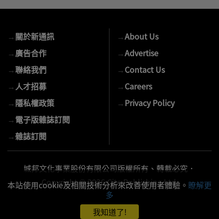
入
您
的
→
關於新通訊
→
About Us
E-
mail
→
廣告合作
→
Advertise
→
聯絡我們
→
Contact Us
→
人才招募
→
Careers
→
隱私權政策
→
Privacy Policy
→
電子版雜誌訂閱
→
雜誌訂閱
城邦文化事業股份有限公司版權所有、轉載必究．
Copyright © 2026 Cite Publishing Ltd.
本站使用cookie及相關技術分析來改善使用者體驗。
瞭解更
多
我知道了!