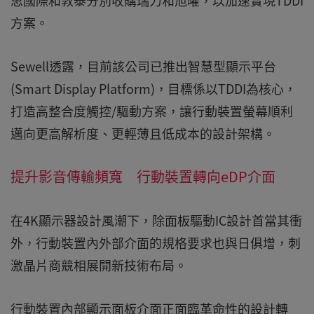
思國際和敦泰分別收購瑞力和旭曜，以加速實現TDDI
方案。
Sewell透露，目前該公司已推出智慧型顯示平台
(Smart Display Platform)，目標係以TDDI為核心，
打造高整合度觸控/驅動方案，讓行動裝置螢幕順利
邁向更高解析度、更輕薄且低成本的設計架構。
提升影音傳輸頻寬 行動裝置轉向eDP介面
在4K顯示器設計風潮下，除面板驅動IC設計首當其衝
外，行動裝置內外部介面的規格要求也與日俱增，刺
激晶片商競相展開新技術布局。
行動裝置內部顯示面板介面正面臨革命性的設計轉