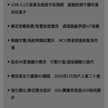
USB 3.1介面普及速度不如預期 掀開射頻干擾的潘
朵拉盒子
鎖定穿戴裝置/智慧家庭應用 處理器廠爭逐IoT商機
無線充電/指紋辨識紅翻天 MCU業者挺進新藍海市
場
迎合4K影像顯示需求 行動介面/面板驅動IC換代
電信商全力擴建4G網路 2018年LTE用戶上看二十億
強化類比/數位整合設計 ADI/賽靈思推進SDR商用腳
步