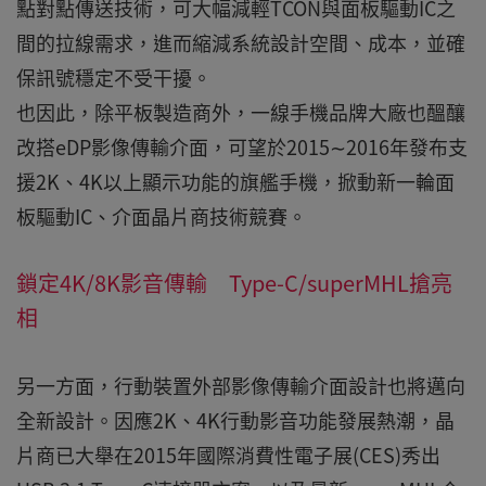
點對點傳送技術，可大幅減輕TCON與面板驅動IC之
間的拉線需求，進而縮減系統設計空間、成本，並確
保訊號穩定不受干擾。
也因此，除平板製造商外，一線手機品牌大廠也醞釀
改搭eDP影像傳輸介面，可望於2015∼2016年發布支
援2K、4K以上顯示功能的旗艦手機，掀動新一輪面
板驅動IC、介面晶片商技術競賽。
鎖定4K/8K影音傳輸 Type-C/superMHL搶亮
相
另一方面，行動裝置外部影像傳輸介面設計也將邁向
全新設計。因應2K、4K行動影音功能發展熱潮，晶
片商已大舉在2015年國際消費性電子展(CES)秀出