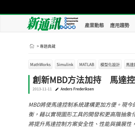
產業動態
應用趨勢
> 專題典藏
MathWorks
Simulink
MATLAB
模型化設計
馬達
創新MBD方法加持 馬達
2013-11-11
Anders Frederiksen
MBD將使馬達控制系統建構更加方便。現今
衡，藉以實現圖形工具的開發和更高階抽象化
將提升馬達控制方案安全性、性能與擴展性