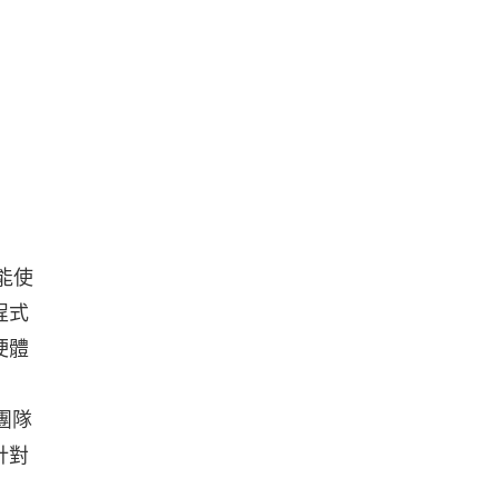
能使
程式
硬體
團隊
針對