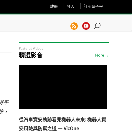
註冊
登入
訂閱電子報
Featured Videos
精選影音
More →
得平
統，
從汽車資安軌跡看見機器人未來: 機器人資
安風險與防禦之道 — VicOne