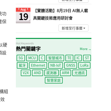
Aug
【實體活動】8月19日 AI無人載
19
統功
具關鍵技術應用研討會
確保
新增至行事曆
Hot Keywords
以硬
熱門關鍵字
More →
預設
5G
MCU
C
智慧城市
TE
IC
ST
藍牙
Ethernet
NB-IoT
GNSS
LoRa
V2X
AND
感測器
ARM
光通訊
智慧家庭
構組
計效