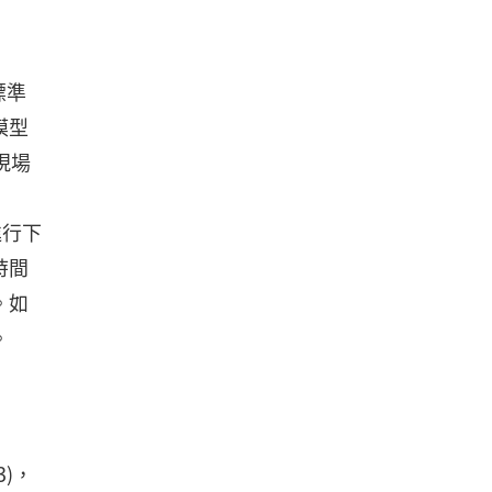
標準
模型
現場
進行下
時間
。如
。
)，