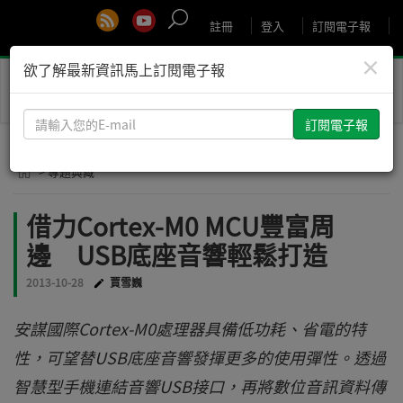
註冊
登入
訂閱電子報
×
欲了解最新資訊馬上訂閱電子報
Toggle
naviga
請
輸
入
> 專題典藏
您
的
借力Cortex-M0 MCU豐富周
E-
邊 USB底座音響輕鬆打造
mail
2013-10-28
賈雪巍
安謀國際Cortex-M0處理器具備低功耗、省電的特
性，可望替USB底座音響發揮更多的使用彈性。透過
智慧型手機連結音響USB接口，再將數位音訊資料傳