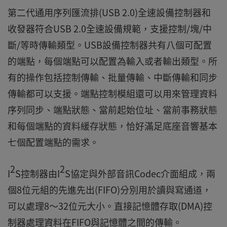
第二代通用序列匯流排(USB 2.0)全速設備控制器和
收發器符合USB 2.0全速設備規範，支援控制/塊/中
斷/等時傳輸類型。USB設備控制器共有八個可配置
的端點，每個端點可以配置為輸入或者輸出類型。所
有的操作包括控制傳輸、批量傳輸、中斷傳輸和同步
傳輸都可以支援。端點控制模組還可以用來管理資料
序列同步、端點狀態、當前起始位址、當前事務狀態
和每個端點的資料緩存狀態，恰好滿足底座音響基本
七個配置端點的需求。
2
2
I
S控制器由I
S協定與外部音訊Codec介面組成，兩
個8位元組的先進先出(FIFO)分別用於讀與寫通道，
可以處理8～32位元大小。直接記憶體存取(DMA)控
制器處理資料在FIFO與記憶體之間的傳輸。