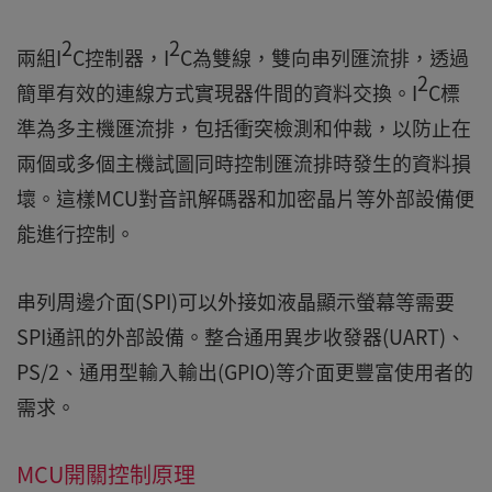
2
2
兩組I
C控制器，I
C為雙線，雙向串列匯流排，透過
2
簡單有效的連線方式實現器件間的資料交換。I
C標
準為多主機匯流排，包括衝突檢測和仲裁，以防止在
兩個或多個主機試圖同時控制匯流排時發生的資料損
壞。這樣MCU對音訊解碼器和加密晶片等外部設備便
能進行控制。
串列周邊介面(SPI)可以外接如液晶顯示螢幕等需要
SPI通訊的外部設備。整合通用異步收發器(UART)、
PS/2、通用型輸入輸出(GPIO)等介面更豐富使用者的
需求。
MCU開關控制原理