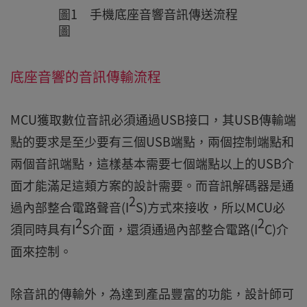
圖1 手機底座音響音訊傳送流程
圖
底座音響的音訊傳輸流程
MCU獲取數位音訊必須通過USB接口，其USB傳輸端
點的要求是至少要有三個USB端點，兩個控制端點和
兩個音訊端點，這樣基本需要七個端點以上的USB介
面才能滿足這類方案的設計需要。而音訊解碼器是通
2
過內部整合電路聲音(I
S)方式來接收，所以MCU必
2
2
須同時具有I
S介面，還須通過內部整合電路(I
C)介
面來控制。
除音訊的傳輸外，為達到產品豐富的功能，設計師可