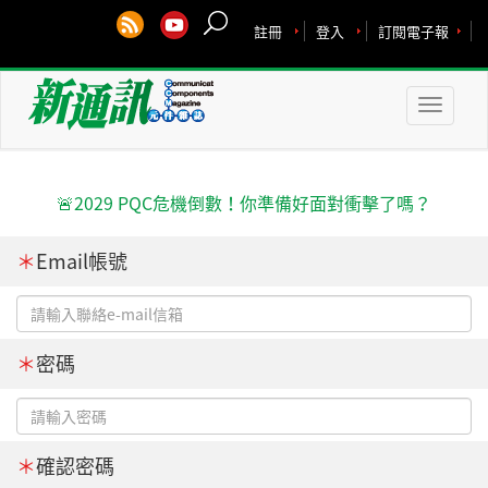
註冊
登入
訂閱電子報
Toggle
naviga
🚨2029 PQC危機倒數！你準備好面對衝擊了嗎？
＊
Email帳號
＊
密碼
＊
確認密碼