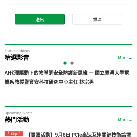
Featured Videos
精選影音
More →
AI代理驅動下的物聯網安全防護新思維 — 國立臺灣大學電
機系教授暨資安科技研究中心主任 林宗男
道
Upcoming Events
熱門活動
More →
Sep
【實體活動】9月8日 PCIe高速互連關鍵技術論壇