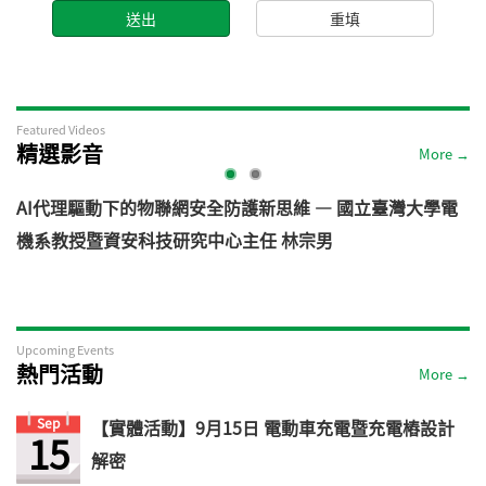
Featured Videos
精選影音
More →
AI代理驅動下的物聯網安全防護新思維 — 國立臺灣大學電
機系教授暨資安科技研究中心主任 林宗男
道
Upcoming Events
熱門活動
More →
Sep
【實體活動】9月15日 電動車充電暨充電樁設計
15
解密