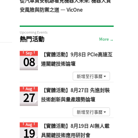
從汽車資安軌跡看見機器人未來: 機器人資
安風險與防禦之道 — VicOne
Upcoming Events
熱門活動
More →
Sep
【實體活動】9月8日 PCIe高速互
08
連關鍵技術論壇
新增至行事曆
Aug
【實體活動】8月27日 先進封裝
27
技術創新與量產趨勢論壇
新增至行事曆
Aug
【實體活動】8月19日 AI無人載
19
具關鍵技術應用研討會