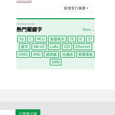
新增至行事曆
Hot Keywords
熱門關鍵字
More →
5G
C
MCU
智慧城市
TE
IC
ST
藍牙
NB-IoT
LoRa
V2X
Ethernet
GNSS
AND
感測器
光通訊
智慧家庭
ARM