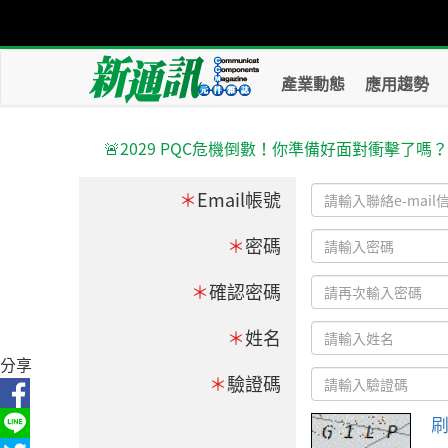
產業動態
應用趨勢
🚨2029 PQC危機倒數！你準備好面對衝擊了嗎
＊
Email帳號
＊
密碼
＊
確認密碼
＊
姓名
分享
＊
驗證碼