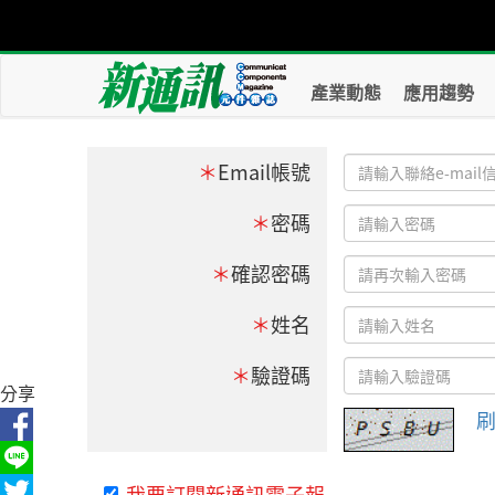
產業動態
應用趨勢
＊
Email帳號
＊
密碼
＊
確認密碼
＊
姓名
＊
驗證碼
分享
我要訂閱新通訊電子報