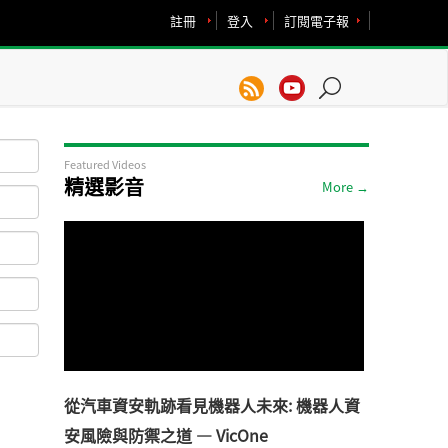
註冊
登入
訂閱電子報
Featured Videos
精選影音
More →
從汽車資安軌跡看見機器人未來: 機器人資
安風險與防禦之道 — VicOne