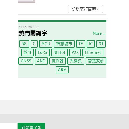
新增至行事曆
Hot Keywords
熱門關鍵字
More →
5G
C
MCU
智慧城市
TE
IC
ST
藍牙
LoRa
NB-IoT
V2X
Ethernet
GNSS
AND
感測器
光通訊
智慧家庭
ARM