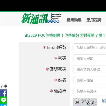
產業動態
應用趨勢
🚨2029 PQC危機倒數！你準備好面對衝擊了嗎
＊
Email帳號
＊
密碼
＊
確認密碼
＊
姓名
分享
＊
驗證碼