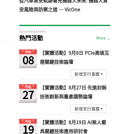
從汽車資安軌跡看見機器人未來: 機器人資
安風險與防禦之道 — VicOne
Upcoming Events
熱門活動
More →
Sep
【實體活動】9月8日 PCIe高速互
08
連關鍵技術論壇
新增至行事曆
Aug
【實體活動】8月27日 先進封裝
27
技術創新與量產趨勢論壇
新增至行事曆
Aug
【實體活動】8月19日 AI無人載
19
具關鍵技術應用研討會