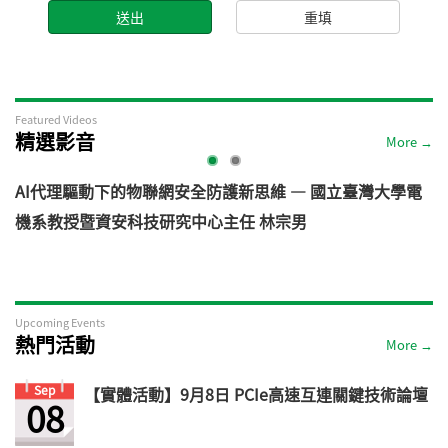
Featured Videos
精選影音
More →
AI代理驅動下的物聯網安全防護新思維 — 國立臺灣大學電
機系教授暨資安科技研究中心主任 林宗男
道
Upcoming Events
熱門活動
More →
Sep
【實體活動】9月8日 PCIe高速互連關鍵技術論壇
08