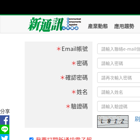
產業動態
應用趨勢
＊
Email帳號
＊
密碼
＊
確認密碼
＊
姓名
＊
驗證碼
分享
我要訂閱新通訊電子報