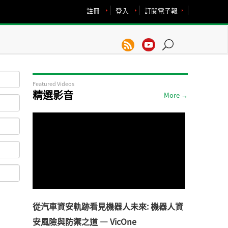
註冊
登入
訂閱電子報
Featured Videos
精選影音
More →
從汽車資安軌跡看見機器人未來: 機器人資
安風險與防禦之道 — VicOne