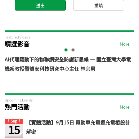
Featured Videos
精選影音
More →
AI代理驅動下的物聯網安全防護新思維 — 國立臺灣大學電
機系教授暨資安科技研究中心主任 林宗男
道
Upcoming Events
熱門活動
More →
Sep
【實體活動】9月15日 電動車充電暨充電樁設計
15
解密