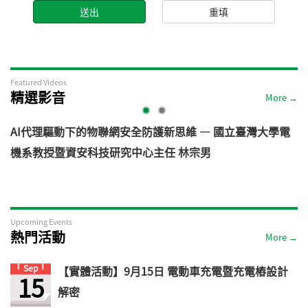
Featured Videos
精選影音
More →
AI代理驅動下的物聯網安全防護新思維 — 國立臺灣大學電
機系教授暨資安科技研究中心主任 林宗男
道
Upcoming Events
熱門活動
More →
Sep
【實體活動】9月15日 電動車充電暨充電樁設計
15
解密