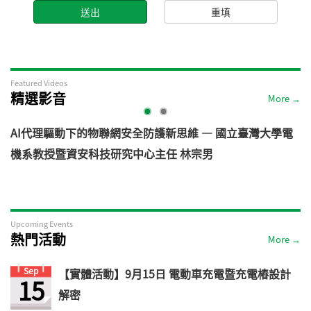
Featured Videos
精選影音
More →
AI代理驅動下的物聯網安全防護新思維 — 國立臺灣大學電
機系教授暨資安科技研究中心主任 林宗男
道
Upcoming Events
熱門活動
More →
Sep
【實體活動】9月15日 電動車充電暨充電樁設計
15
解密