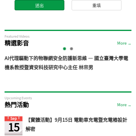
Featured Videos
精選影音
More →
AI代理驅動下的物聯網安全防護新思維 — 國立臺灣大學電
機系教授暨資安科技研究中心主任 林宗男
道
Upcoming Events
熱門活動
More →
Sep
【實體活動】9月15日 電動車充電暨充電樁設計
15
解密