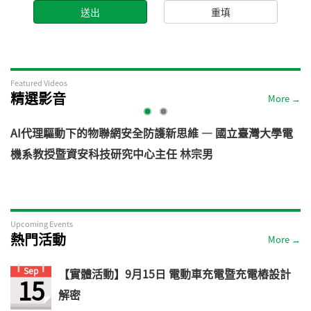
Featured Videos
精選影音
More →
AI代理驅動下的物聯網安全防護新思維 — 國立臺灣大學電
機系教授暨資安科技研究中心主任 林宗男
道
Upcoming Events
熱門活動
More →
Sep
【實體活動】9月15日 電動車充電暨充電樁設計
15
解密