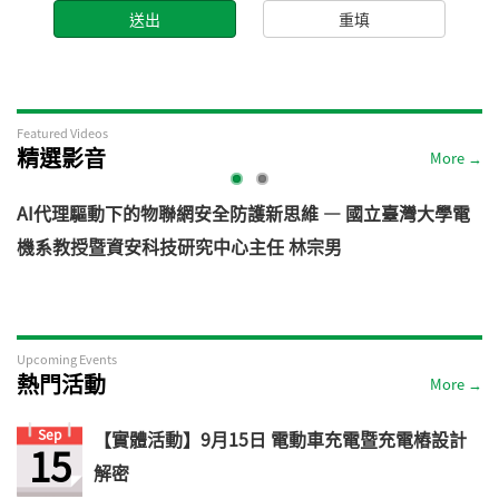
Featured Videos
精選影音
More →
AI代理驅動下的物聯網安全防護新思維 — 國立臺灣大學電
機系教授暨資安科技研究中心主任 林宗男
道
Upcoming Events
熱門活動
More →
Sep
【實體活動】9月15日 電動車充電暨充電樁設計
15
解密