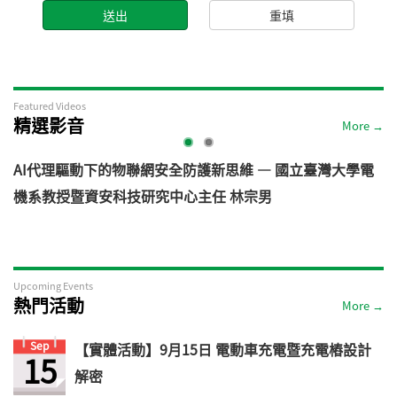
Featured Videos
精選影音
More →
AI代理驅動下的物聯網安全防護新思維 — 國立臺灣大學電
機系教授暨資安科技研究中心主任 林宗男
道
Upcoming Events
熱門活動
More →
Sep
【實體活動】9月15日 電動車充電暨充電樁設計
15
解密