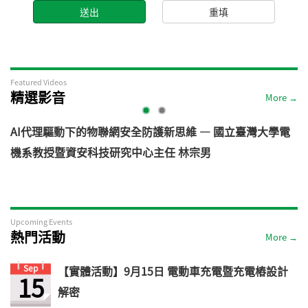
Featured Videos
精選影音
More →
AI代理驅動下的物聯網安全防護新思維 — 國立臺灣大學電
機系教授暨資安科技研究中心主任 林宗男
道
Upcoming Events
熱門活動
More →
Sep
【實體活動】9月15日 電動車充電暨充電樁設計
15
解密