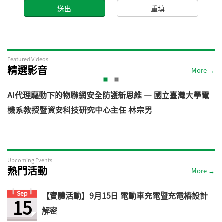
Featured Videos
精選影音
More →
AI代理驅動下的物聯網安全防護新思維 — 國立臺灣大學電
機系教授暨資安科技研究中心主任 林宗男
道
Upcoming Events
熱門活動
More →
Sep
【實體活動】9月15日 電動車充電暨充電樁設計
15
解密