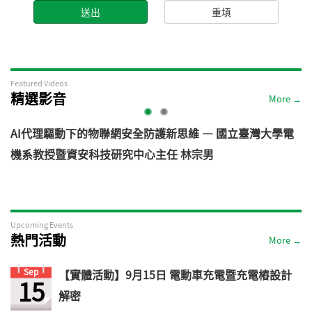
Featured Videos
精選影音
More →
AI代理驅動下的物聯網安全防護新思維 — 國立臺灣大學電
機系教授暨資安科技研究中心主任 林宗男
道
Upcoming Events
熱門活動
More →
Sep
【實體活動】9月15日 電動車充電暨充電樁設計
15
解密