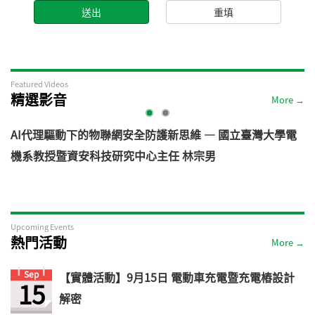
Featured Videos
精選影音
More →
AI代理驅動下的物聯網安全防護新思維 — 國立臺灣大學電
機系教授暨資安科技研究中心主任 林宗男
道
Upcoming Events
熱門活動
More →
Sep
【實體活動】9月15日 電動車充電暨充電樁設計
15
解密