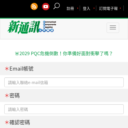
註冊
登入
訂閱電子報
Toggle
naviga
🚨2029 PQC危機倒數！你準備好面對衝擊了嗎？
＊
Email帳號
＊
密碼
＊
確認密碼