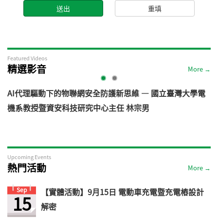
Featured Videos
精選影音
More →
AI代理驅動下的物聯網安全防護新思維 — 國立臺灣大學電
機系教授暨資安科技研究中心主任 林宗男
道
Upcoming Events
熱門活動
More →
Sep
【實體活動】9月15日 電動車充電暨充電樁設計
15
解密