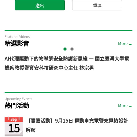
Featured Videos
精選影音
More →
AI代理驅動下的物聯網安全防護新思維 — 國立臺灣大學電
機系教授暨資安科技研究中心主任 林宗男
道
Upcoming Events
熱門活動
More →
Sep
【實體活動】9月15日 電動車充電暨充電樁設計
15
解密