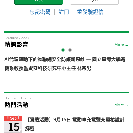
忘記密碼
｜
註冊
｜
重發驗證信
Featured Videos
精選影音
More →
AI代理驅動下的物聯網安全防護新思維 — 國立臺灣大學電
機系教授暨資安科技研究中心主任 林宗男
道
Upcoming Events
熱門活動
More →
Sep
【實體活動】9月15日 電動車充電暨充電樁設計
15
解密