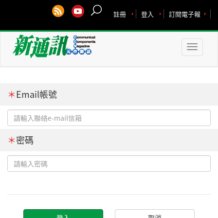
註冊
登入
訂閱電子報
Toggle
naviga
＊
Email帳號
＊
密碼