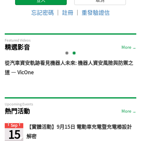
忘記密碼
｜
註冊
｜
重發驗證信
Featured Videos
精選影音
More →
電
從汽車資安軌跡看見機器人未來: 機器人資安風險與防禦之
道 — VicOne
Upcoming Events
熱門活動
More →
Sep
【實體活動】9月15日 電動車充電暨充電樁設計
15
解密