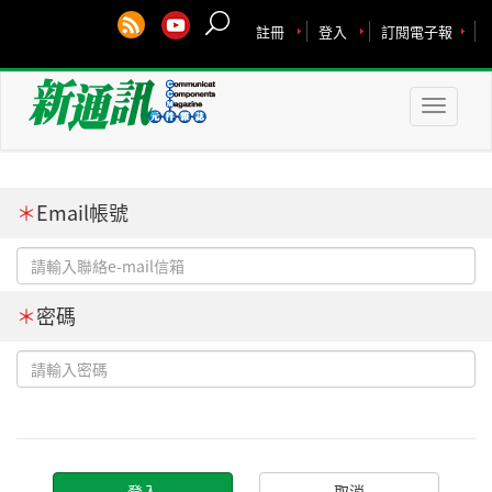
註冊
登入
訂閱電子報
Toggle
naviga
＊
Email帳號
＊
密碼