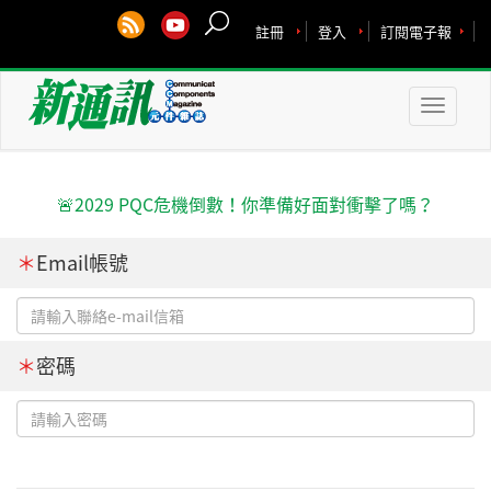
註冊
登入
訂閱電子報
Toggle
naviga
🚨2029 PQC危機倒數！你準備好面對衝擊了嗎？
＊
Email帳號
＊
密碼