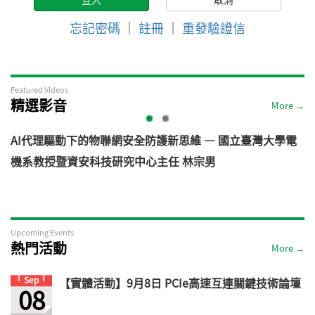
忘記密碼
｜
註冊
｜
重發驗證信
Featured Videos
精選影音
More →
AI代理驅動下的物聯網安全防護新思維 — 國立臺灣大學電
機系教授暨資安科技研究中心主任 林宗男
道
Upcoming Events
熱門活動
More →
Sep
【實體活動】9月8日 PCIe高速互連關鍵技術論壇
08