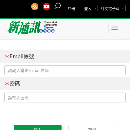
註冊
登入
訂閱電子報
Toggle
naviga
＊
Email帳號
＊
密碼