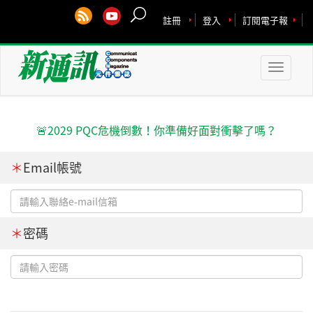
註冊
登入
訂閱電子報
Toggle
naviga
🚨2029 PQC危機倒數！你準備好面對衝擊了嗎？
＊
Email帳號
＊
密碼