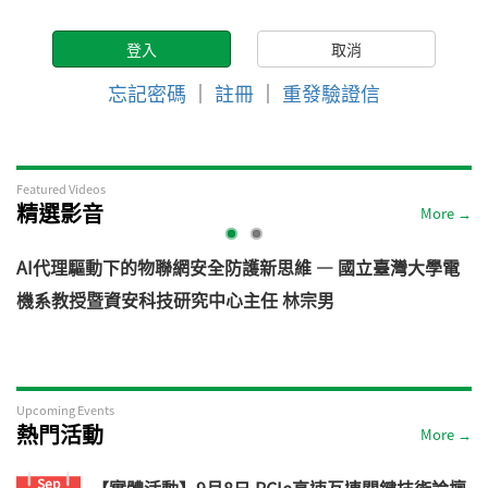
忘記密碼
｜
註冊
｜
重發驗證信
Featured Videos
精選影音
More →
AI代理驅動下的物聯網安全防護新思維 — 國立臺灣大學電
機系教授暨資安科技研究中心主任 林宗男
道
Upcoming Events
熱門活動
More →
Sep