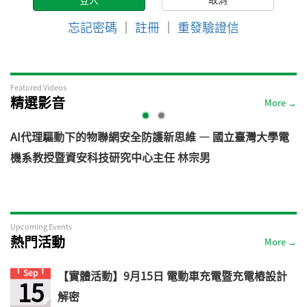
忘記密碼
｜
註冊
｜
重發驗證信
Featured Videos
精選影音
More →
AI代理驅動下的物聯網安全防護新思維 — 國立臺灣大學電
機系教授暨資安科技研究中心主任 林宗男
道
Upcoming Events
熱門活動
More →
Sep
【實體活動】9月15日 電動車充電暨充電樁設計
15
解密