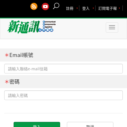
註冊
登入
訂閱電子報
Toggle
naviga
＊
Email帳號
＊
密碼