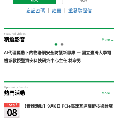
忘記密碼
｜
註冊
｜
重發驗證信
Featured Videos
精選影音
More →
AI代理驅動下的物聯網安全防護新思維 — 國立臺灣大學電
機系教授暨資安科技研究中心主任 林宗男
道
Upcoming Events
熱門活動
More →
Sep
【實體活動】9月8日 PCIe高速互連關鍵技術論壇
08