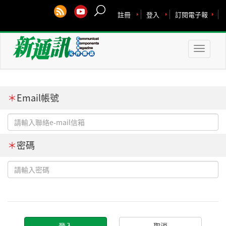
註冊
登入
訂閱電子報
Toggle
naviga
＊
Email帳號
＊
密碼