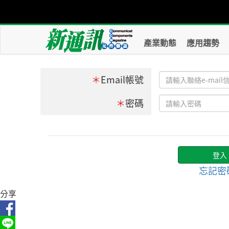
產業動態
應用趨勢
＊
Email帳號
＊
密碼
忘記密
分享