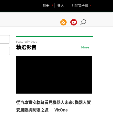
註冊
登入
訂閱電子報
Featured Videos
精選影音
More →
從汽車資安軌跡看見機器人未來: 機器人資
安風險與防禦之道 — VicOne