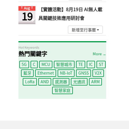
Aug
【實體活動】8月19日 AI無人載
19
具關鍵技術應用研討會
新增至行事曆
Hot Keywords
熱門關鍵字
More →
5G
C
MCU
智慧城市
TE
IC
ST
藍牙
Ethernet
NB-IoT
GNSS
V2X
LoRa
AND
感測器
光通訊
ARM
智慧家庭