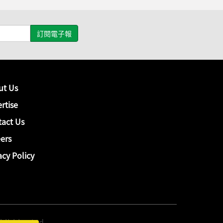
ut Us
rtise
act Us
ers
acy Policy
hing Ltd.