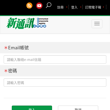
註冊
登入
訂閱電子報
Toggle
naviga
＊
Email帳號
＊
密碼