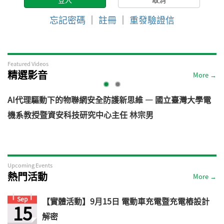
忘記密碼
｜
註冊
｜
重發驗證信
Featured Videos
精選影音
More →
AI代理驅動下的物聯網安全防護新思維 — 國立臺灣大學電
機系教授暨資安科技研究中心主任 林宗男
道
Upcoming Events
熱門活動
More →
Sep
【實體活動】9月15日 電動車充電暨充電樁設計
15
解密